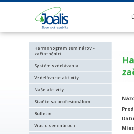
Harmonogram seminárov -
začiatočníci
Ha
Systém vzdelávania
za
Vzdelávacie aktivity
Naše aktivity
Náz
Staňte sa profesionálom
Pred
Bulletin
Dát
Viac o seminároch
Mies