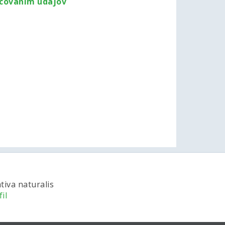
acovaním údajov
tiva naturalis
il