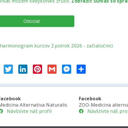
úhlas môžem kedykoľvek zrušiť.
Zobraziť Súhlas so spr
harmonogram kurzov 2.polrok 2026 - začiatočníci
Facebook
Twitter
LinkedIn
Pinterest
Gmail
Messenger
Share
Facebook
Facebook
Medicina Alternativa Naturalis
ZOO-Medicina alterna
Návštívte náš profil
Návštívte náš prof