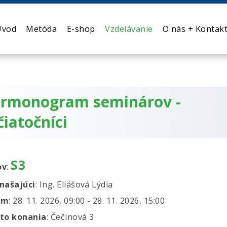
Úvod
Metóda
E-shop
Vzdelávanie
O nás + Kontak
rmonogram seminárov -
čiatočníci
S3
ov
:
našajúci
: Ing. Eliášová Lýdia
um
: 28. 11. 2026, 09:00 - 28. 11. 2026, 15:00
to konania
: Čečinová 3