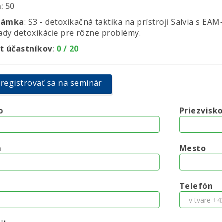
a
: 50
námka
: S3 - detoxikačná taktika na prístroji Salvia s E
lady detoxikácie pre rôzne problémy.
t účastníkov
:
0 / 20
registrovať sa na seminár
o
Priezvisk
a
Mesto
Telefón