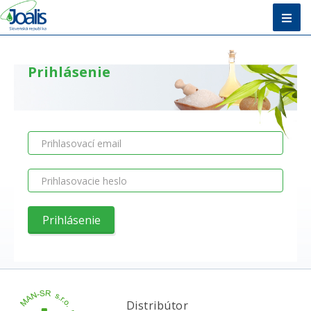
Úvod
Prihlásenie
Metóda
E-shop
Vzdelávanie
O nás + Kontakty
Poradňa
Distribútor