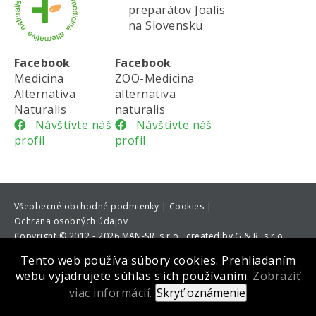
preparátov Joalis
na Slovensku
Facebook
Facebook
Medicina
ZOO-Medicina
Alternativa
alternativa
Naturalis
naturalis
Návštívte náš
Návštívte náš
profil
profil
Všeobecné obchodné podmienky |
Cookies |
Ochrana osobných údajov
Copyright
©
2012 - 2026 MAN-SR, s.r.o., created by G & R, s.r.o.
Tento web používa súbory cookies. Prehliadaním
webu vyjadrujete súhlas s ich používaním.
Zobraziť
viac informácií.