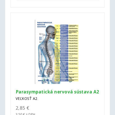
Parasympatická nervová sústava A2
VEĽKOSŤ A2
2,85 €
3,50 € s DPH