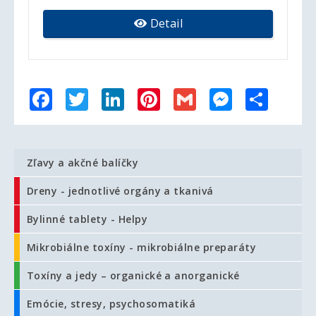
Detail
Facebook
Twitter
LinkedIn
Pinterest
Gmail
Messenger
Share
Zľavy a akčné balíčky
Dreny - jednotlivé orgány a tkanivá
Bylinné tablety - Helpy
Mikrobiálne toxíny - mikrobiálne preparáty
Toxíny a jedy – organické a anorganické
Emócie, stresy, psychosomatiká