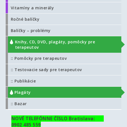
Vitamíny a minerály
Ročné balíčky
Balíčky – problémy
Knihy, CD, DVD, plagáty, pomôcky pre
terapeutov
:: Pomôcky pre terapeutov
:: Testovacie sady pre terapeutov
:: Publikácie
:: Plagáty
:: Bazar
NOVÉ TELEFÓNNE ČÍSLO Bratislava:
0902 485 559