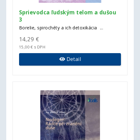
Sprievodca ľudským telom a dušou
3
Borelie, spirochéty a ich detoxikácia ...
14,29 €
15,00 € s DPH
Detail