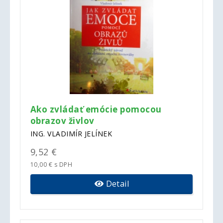
Ako zvládať emócie pomocou
obrazov živlov
ING. VLADIMÍR JELÍNEK
9,52 €
10,00 € s DPH
Detail