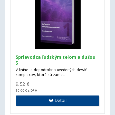
Sprievodca ľudským telom a dušou
5
V knihe je dopodrobna uvedených deväť
komplexov, ktoré sú zame...
9,52 €
10,00 € s DPH
Detail