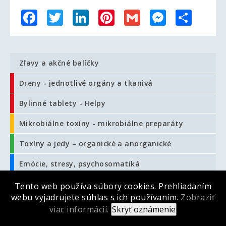
Facebook
Twitter
LinkedIn
Pinterest
Gmail
Messenger
Share
Zľavy a akčné balíčky
Dreny - jednotlivé orgány a tkanivá
Bylinné tablety - Helpy
Mikrobiálne toxíny - mikrobiálne preparáty
Toxíny a jedy – organické a anorganické
Emócie, stresy, psychosomatiká
Komplexy - konkrétne zameranie
Tento web používa súbory cookies. Prehliadaním
webu vyjadrujete súhlas s ich používaním.
Zobraziť
Komplexy Abelie - konkrétne zameranie, fruktóza
viac informácií.
Detské preparáty