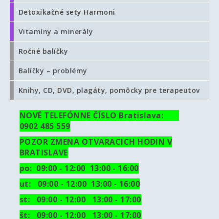
Detoxikačné sety Harmoni
Vitamíny a minerály
Ročné balíčky
Balíčky – problémy
Knihy, CD, DVD, plagáty, pomôcky pre terapeutov
NOVÉ TELEFÓNNE ČÍSLO Bratislava:
0902 485 559
POZOR ZMENA OTVARACICH HODIN V
BRATISLAVE
po: 09:00 - 12:00 13:00 - 16:00
ut:
09:00 - 12:00 13:00 - 16:00
st: 09:00 - 12:00 13:00 - 17:00
št: 09:00 - 12:00 13:00 - 17:00