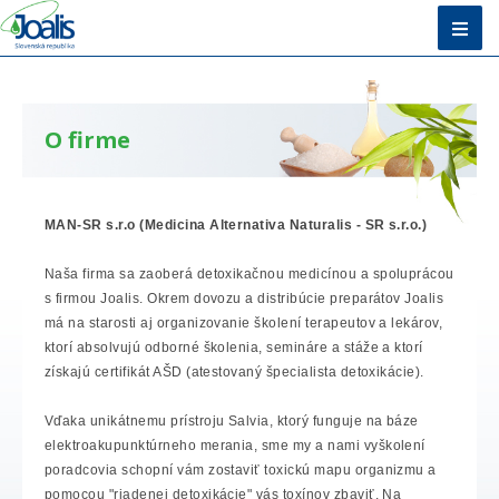
Úvod
Metóda
O firme
E-shop
MAN-SR s.r.o (Medicina Alternativa Naturalis - SR s.r.o.)
Vzdelávanie
Naša firma sa zaoberá detoxikačnou medicínou a spoluprácou
O nás + Kontakty
s firmou Joalis. Okrem dovozu a distribúcie preparátov Joalis
má na starosti aj organizovanie školení terapeutov a lekárov,
Poradňa
ktorí absolvujú odborné školenia, semináre a stáže a ktorí
získajú certifikát AŠD (atestovaný špecialista detoxikácie).
Vďaka unikátnemu prístroju Salvia, ktorý funguje na báze
elektroakupunktúrneho merania, sme my a nami vyškolení
poradcovia schopní vám zostaviť toxickú mapu organizmu a
pomocou "riadenej detoxikácie" vás toxínov zbaviť. Na