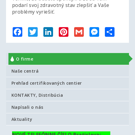
podarí svoj zdravotný stav zlepšiť a Vaše
problémy vyriešiť.
Facebook
Twitter
LinkedIn
Pinterest
Gmail
Messenger
Share
O firme
Naše centrá
Prehľad certifikovaných centier
KONTAKTY, Distribúcia
Napísali o nás
Aktuality
NOVÉ TELEFÓNNE ČÍSLO Bratislava: