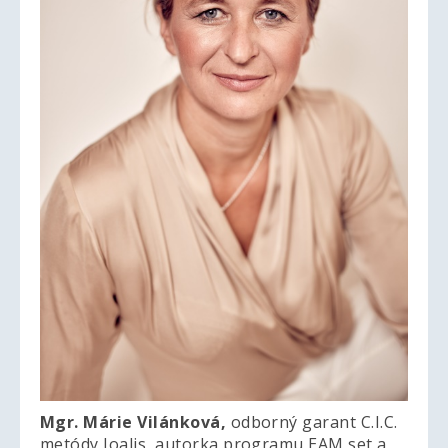
Mgr. Márie Vilánková,
odborný garant C.I.C.
metódy Joalis, autorka programu EAM set a