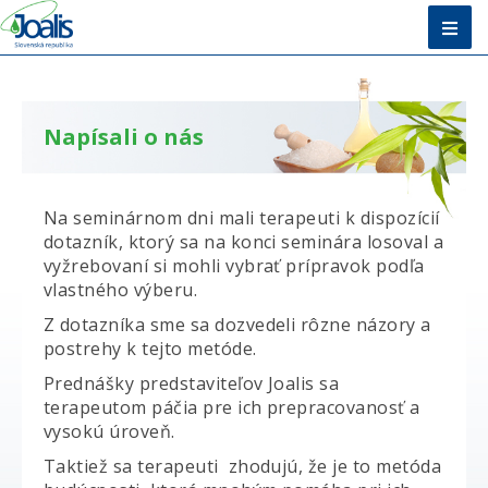
Úvod
Metóda
Napísali o nás
E-shop
Na seminárnom dni mali terapeuti k dispozícií
Vzdelávanie
dotazník, ktorý sa na konci seminára losoval a
vyžrebovaní si mohli vybrať prípravok podľa
O nás + Kontakty
vlastného výberu.
Poradňa
Z dotazníka sme sa dozvedeli rôzne názory a
postrehy k tejto metóde.
Prednášky predstaviteľov Joalis sa
terapeutom páčia pre ich prepracovanosť a
vysokú úroveň.
Taktiež sa terapeuti zhodujú, že je to metóda