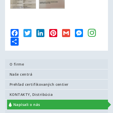
Facebook
Twitter
LinkedIn
Pinterest
Gmail
Messenger
Share
O firme
Naše centrá
Prehľad certifikovaných centier
KONTAKTY, Distribúcia
Napísali o nás