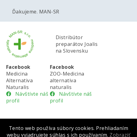
Ďakujeme. MAN-SR
Distribútor
preparátov Joalis
na Slovensku
Facebook
Facebook
Medicina
ZOO-Medicina
Alternativa
alternativa
Naturalis
naturalis
Návštívte náš
Návštívte náš
profil
profil
Tento web používa súbory cookies. Prehliadaním
Všeobecné obchodné podmienky |
Cookies |
webu vyjadrujete súhlas s ich používaním.
Zobraziť
Ochrana osobných údajov