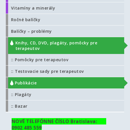
Vitamíny a minerály
Ročné balíčky
Balíčky – problémy
Knihy, CD, DVD, plagáty, pomôcky pre
terapeutov
:: Pomôcky pre terapeutov
:: Testovacie sady pre terapeutov
:: Publikácie
:: Plagáty
:: Bazar
NOVÉ TELEFÓNNE ČÍSLO Bratislava:
0902 485 559