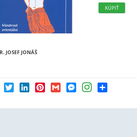
. JOSEF JONÁŠ
Facebook
Twitter
LinkedIn
Pinterest
Gmail
Messenger
Share