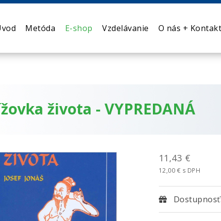
Úvod
Metóda
E-shop
Vzdelávanie
O nás + Kontak
ížovka života - VYPREDANÁ
11,43 €
12,00 € s DPH
Dostupnosť: