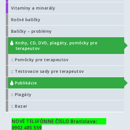
Vitamíny a minerály
Ročné balíčky
Balíčky – problémy
Knihy, CD, DVD, plagáty, pomôcky pre
terapeutov
:: Pomôcky pre terapeutov
:: Testovacie sady pre terapeutov
:: Publikácie
:: Plagáty
:: Bazar
NOVÉ TELEFÓNNE ČÍSLO Bratislava:
0902 485 559