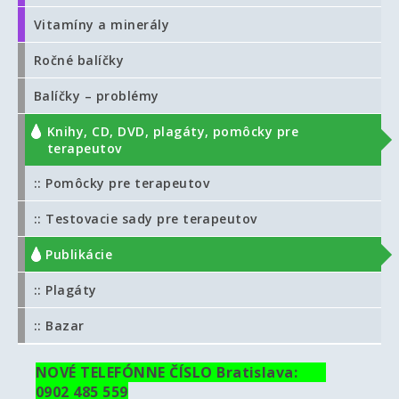
Vitamíny a minerály
Ročné balíčky
Balíčky – problémy
Knihy, CD, DVD, plagáty, pomôcky pre
terapeutov
:: Pomôcky pre terapeutov
:: Testovacie sady pre terapeutov
:: Publikácie
:: Plagáty
:: Bazar
NOVÉ TELEFÓNNE ČÍSLO Bratislava:
0902 485 559