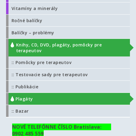
Vitamíny a minerály
Ročné balíčky
Balíčky – problémy
Knihy, CD, DVD, plagáty, pomôcky pre
terapeutov
:: Pomôcky pre terapeutov
:: Testovacie sady pre terapeutov
:: Publikácie
:: Plagáty
:: Bazar
NOVÉ TELEFÓNNE ČÍSLO Bratislava:
0902 485 559