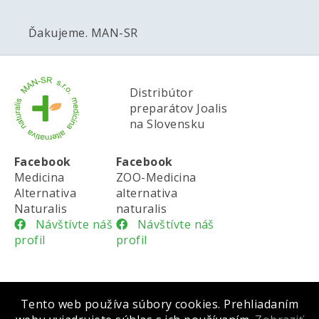
Ďakujeme. MAN-SR
Distribútor
preparátov Joalis
na Slovensku
Facebook
Facebook
Medicina
ZOO-Medicina
Alternativa
alternativa
Naturalis
naturalis
Návštívte náš
Návštívte náš
profil
profil
Tento web používa súbory cookies. Prehliadaním
Všeobecné obchodné podmienky |
Cookies |