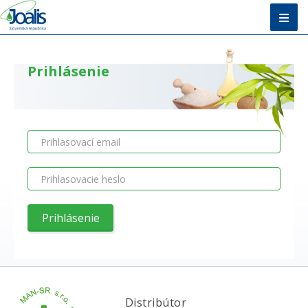
Úvod
Prihlásenie
Metóda
E-shop
Vzdelávanie
O nás + Kontakty
Poradňa
Distribútor