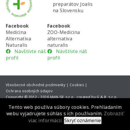
preparátov Joalis
na Slovensku
Facebook
Facebook
Medicina
ZOO-Medicina
Alternativa
alternativa
Naturalis
naturalis
Návštívte náš
Návštívte náš
profil
profil
Všeobecné obchodné podmienky |
Cookies |
Ochrana osobných údajov
Copyright
©
2012 - 2026 MAN-SR, s.r.o., created by G & R, s.r.o.
Tento web používa súbory cookies. Prehliadaním
webu vyjadrujete súhlas s ich používaním.
Zobraziť
viac informácií.