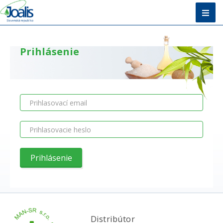
Úvod
Prihlásenie
Metóda
E-shop
Vzdelávanie
O nás + Kontakty
Poradňa
Distribútor