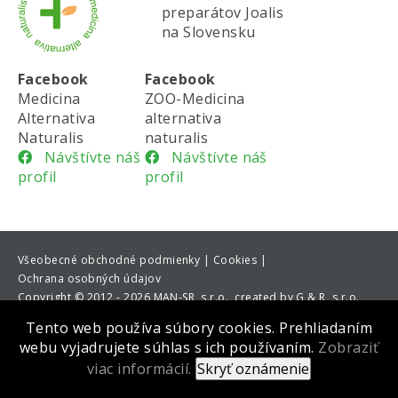
preparátov Joalis
na Slovensku
Facebook
Facebook
Medicina
ZOO-Medicina
Alternativa
alternativa
Naturalis
naturalis
Návštívte náš
Návštívte náš
profil
profil
Všeobecné obchodné podmienky |
Cookies |
Ochrana osobných údajov
Copyright
©
2012 - 2026 MAN-SR, s.r.o., created by G & R, s.r.o.
Tento web používa súbory cookies. Prehliadaním
webu vyjadrujete súhlas s ich používaním.
Zobraziť
viac informácií.