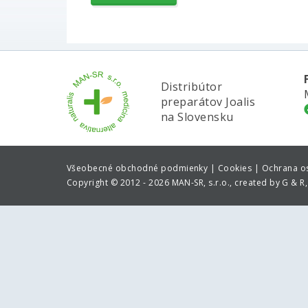
Distribútor
preparátov Joalis
na Slovensku
Všeobecné obchodné podmienky |
Cookies |
Ochrana o
Copyright
©
2012 - 2026 MAN-SR, s.r.o., created by G & R, 