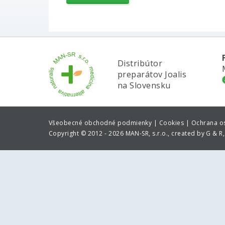
Distribútor
preparátov Joalis
na Slovensku
Všeobecné obchodné podmienky |
Cookies |
Ochrana o
Copyright
©
2012 - 2026 MAN-SR, s.r.o., created by G & R, 