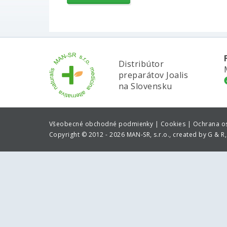
Distribútor
preparátov Joalis
na Slovensku
Všeobecné obchodné podmienky |
Cookies |
Ochrana o
Copyright
©
2012 - 2026 MAN-SR, s.r.o., created by G & R, 