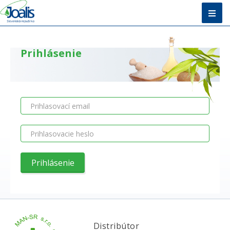
Úvod
Prihlásenie
Metóda
E-shop
Vzdelávanie
O nás + Kontakty
Poradňa
Distribútor