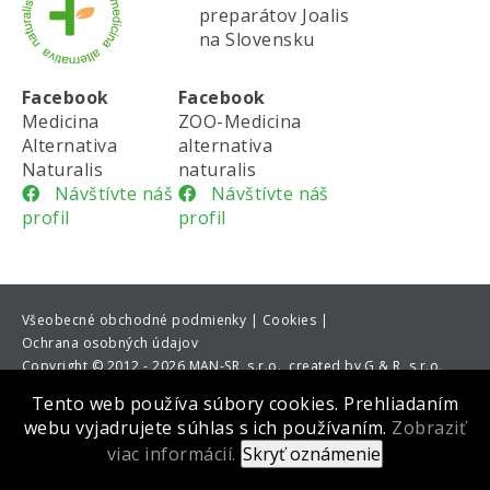
preparátov Joalis
na Slovensku
Facebook
Facebook
Medicina
ZOO-Medicina
Alternativa
alternativa
Naturalis
naturalis
Návštívte náš
Návštívte náš
profil
profil
Všeobecné obchodné podmienky |
Cookies |
Ochrana osobných údajov
Copyright
©
2012 - 2026 MAN-SR, s.r.o., created by G & R, s.r.o.
Tento web používa súbory cookies. Prehliadaním
webu vyjadrujete súhlas s ich používaním.
Zobraziť
viac informácií.