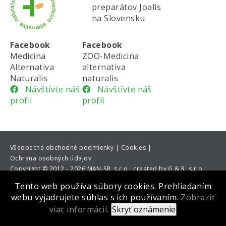
preparátov Joalis
na Slovensku
Facebook
Facebook
Medicina
ZOO-Medicina
Alternativa
alternativa
Naturalis
naturalis
Návštívte náš
Návštívte náš
profil
profil
Všeobecné obchodné podmienky |
Cookies |
Ochrana osobných údajov
Copyright
©
2012 - 2026 MAN-SR, s.r.o., created by G & R, s.r.o.
Tento web používa súbory cookies. Prehliadaním
webu vyjadrujete súhlas s ich používaním.
Zobraziť
viac informácií.