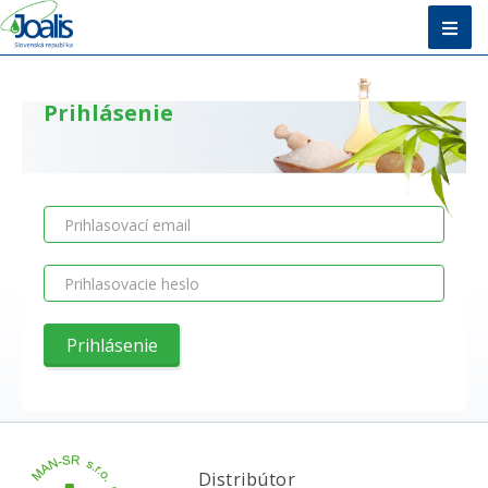
Úvod
Prihlásenie
Metóda
E-shop
Vzdelávanie
O nás + Kontakty
Poradňa
Distribútor