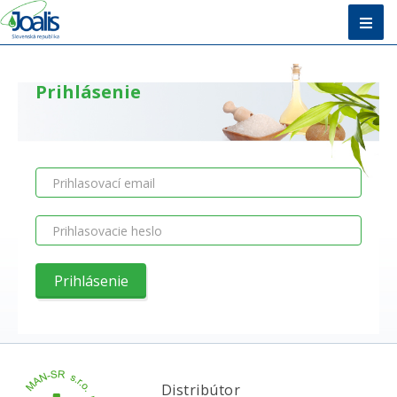
Úvod
Prihlásenie
Metóda
E-shop
Vzdelávanie
O nás + Kontakty
Poradňa
Distribútor