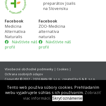
preparátov Joalis
na Slovensku
Facebook
Facebook
Medicina
ZOO-Medicina
Alternativa
alternativa
Naturalis
naturalis
Návštívte náš
Návštívte náš
profil
profil
Všeobecné obchodné podmienky |
Cookies |
Ochrana osobných údajov
Copyright
©
2012 - 2026 MAN-SR, s.r.o., created by G & R, s.r.o.
Tento web používa súbory cookies. Prehliadaním
webu vyjadrujete súhlas s ich používaním.
Zobraziť
viac informácií.