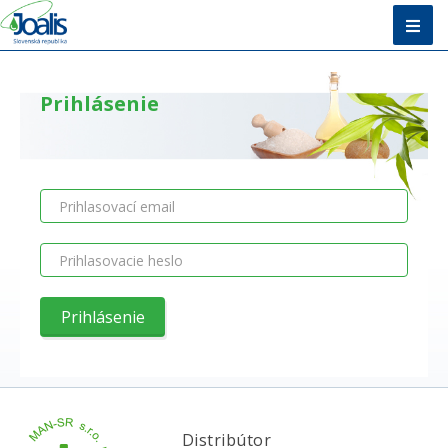
Úvod
Prihlásenie
Metóda
E-shop
Vzdelávanie
O nás + Kontakty
Poradňa
Distribútor