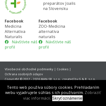
preparátov Joalis
na Slovensku
Facebook
Facebook
Medicina
ZOO-Medicina
Alternativa
alternativa
Naturalis
naturalis
Návštívte náš
Návštívte náš
profil
profil
Všeobecné obchodné podmienky |
Cookies |
Ochrana osobných údajov
Copyright
©
2012 - 2026 MAN-SR, s.r.o., created by G & R, s.r.o.
Tento web používa súbory cookies. Prehliadaním
webu vyjadrujete súhlas s ich používaním.
Zobraziť
viac informácií.