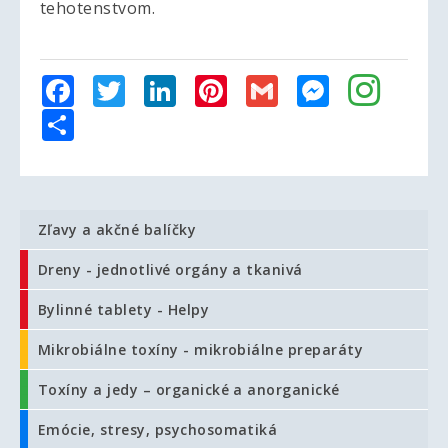
tehotenstvom.
Facebook
Twitter
LinkedIn
Pinterest
Gmail
Messenger
Share
Zľavy a akčné balíčky
Dreny - jednotlivé orgány a tkanivá
Bylinné tablety - Helpy
Mikrobiálne toxíny - mikrobiálne preparáty
Toxíny a jedy – organické a anorganické
Emócie, stresy, psychosomatiká