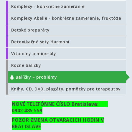
Komplexy - konkrétne zameranie
Komplexy Abelie - konkrétne zameranie, fruktóza
Detské preparáty
Detoxikačné sety Harmoni
Vitamíny a minerály
Ročné balíčky
Balíčky – problémy
Knihy, CD, DVD, plagáty, pomôcky pre terapeutov
NOVÉ TELEFÓNNE ČÍSLO Bratislava:
0902 485 559
POZOR ZMENA OTVARACICH HODIN V
BRATISLAVE