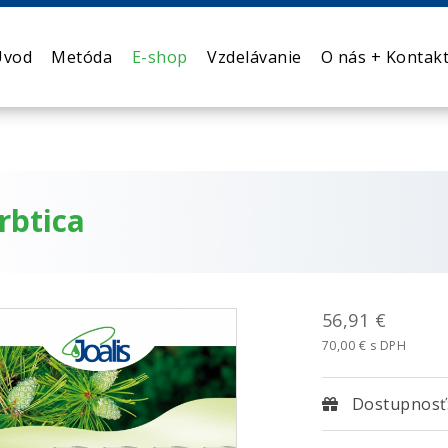
Úvod
Metóda
E-shop
Vzdelávanie
O nás + Kontak
rbtica
56,91 €
70,00 € s DPH
Dostupnosť: