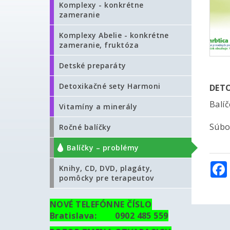
Komplexy - konkrétne
zameranie
Komplexy Abelie - konkrétne
zameranie, fruktóza
Detské preparáty
Detoxikačné sety Harmoni
DETO
Balí
Vitamíny a minerály
Súbo
Ročné balíčky
Balíčky – problémy
Knihy, CD, DVD, plagáty,
pomôcky pre terapeutov
NOVÉ TELEFÓNNE ČÍSLO
Bratislava: 0902 485 559