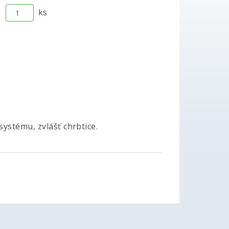
ks
ystému, zvlášť chrbtice.