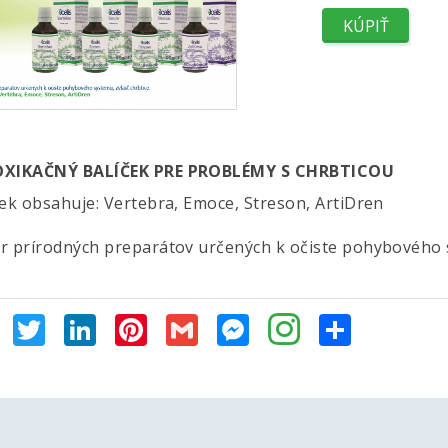
XIKAČNÝ BALÍČEK PRE PROBLÉMY S CHRBTICOU
ček obsahuje: Vertebra, Emoce, Streson, ArtiDren
r prírodných preparátov určených k očiste pohybového s
Facebook
Twitter
LinkedIn
Pinterest
Gmail
Messenger
Share