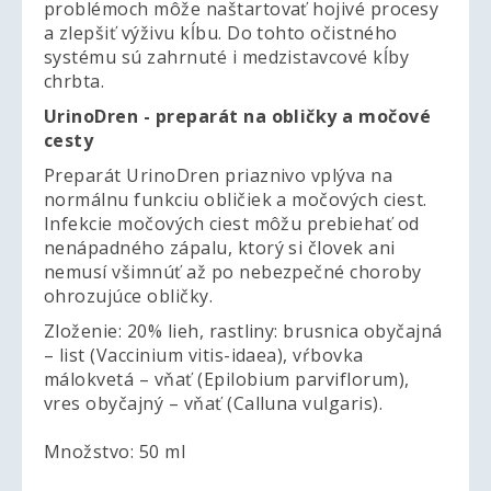
problémoch môže naštartovať hojivé procesy
a zlepšiť výživu kĺbu. Do tohto očistného
systému sú zahrnuté i medzistavcové kĺby
chrbta.
UrinoDren - preparát na obličky a močové
cesty
Preparát UrinoDren priaznivo vplýva na
normálnu funkciu obličiek a močových ciest.
Infekcie močových ciest môžu prebiehať od
nenápadného zápalu, ktorý si človek ani
nemusí všimnúť až po nebezpečné choroby
ohrozujúce obličky.
Zloženie: 20% lieh, rastliny: brusnica obyčajná
– list (Vaccinium vitis-idaea), vŕbovka
málokvetá – vňať (Epilobium parviflorum),
vres obyčajný – vňať (Calluna vulgaris).
Množstvo: 50 ml