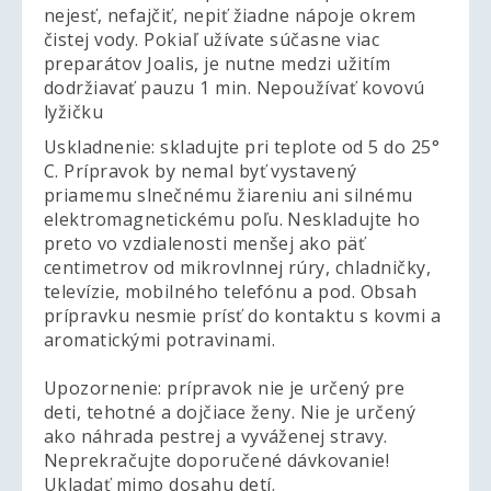
nejesť, nefajčiť, nepiť žiadne nápoje okrem
čistej vody. Pokiaľ užívate súčasne viac
preparátov Joalis, je nutne medzi užitím
dodržiavať pauzu 1 min. Nepoužívať kovovú
lyžičku
Uskladnenie: skladujte pri teplote od 5 do 25°
C. Prípravok by nemal byť vystavený
priamemu slnečnému žiareniu ani silnému
elektromagnetickému poľu. Neskladujte ho
preto vo vzdialenosti menšej ako päť
centimetrov od mikrovlnnej rúry, chladničky,
televízie, mobilného telefónu a pod. Obsah
prípravku nesmie prísť do kontaktu s kovmi a
aromatickými potravinami.
Upozornenie: prípravok nie je určený pre
deti, tehotné a dojčiace ženy. Nie je určený
ako náhrada pestrej a vyváženej stravy.
Neprekračujte doporučené dávkovanie!
Ukladať mimo dosahu detí.