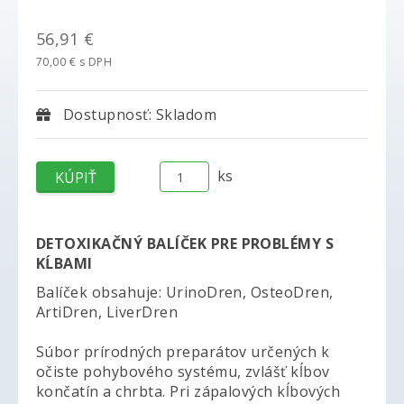
56,91 €
70,00 € s DPH
Dostupnosť: Skladom
ks
DETOXIKAČNÝ BALÍČEK PRE PROBLÉMY S
KĹBAMI
Balíček obsahuje: UrinoDren, OsteoDren,
ArtiDren, LiverDren
Súbor prírodných preparátov určených k
očiste pohybového systému, zvlášť kĺbov
končatín a chrbta. Pri zápalových kĺbových