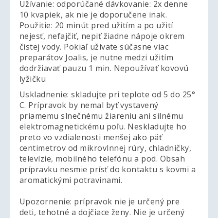
Užívanie: odporúčané dávkovanie: 2x denne
10 kvapiek, ak nie je doporučene inak.
Použitie: 20 minút pred užitím a po užití
nejesť, nefajčiť, nepiť žiadne nápoje okrem
čistej vody. Pokiaľ užívate súčasne viac
preparátov Joalis, je nutne medzi užitím
dodržiavať pauzu 1 min. Nepoužívať kovovú
lyžičku
Uskladnenie: skladujte pri teplote od 5 do 25°
C. Prípravok by nemal byť vystavený
priamemu slnečnému žiareniu ani silnému
elektromagnetickému poľu. Neskladujte ho
preto vo vzdialenosti menšej ako päť
centimetrov od mikrovlnnej rúry, chladničky,
televízie, mobilného telefónu a pod. Obsah
prípravku nesmie prísť do kontaktu s kovmi a
aromatickými potravinami.
Upozornenie: prípravok nie je určený pre
deti, tehotné a dojčiace ženy. Nie je určený