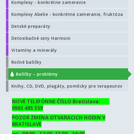
Komplexy - konkrétne zameranie
Komplexy Abelie - konkrétne zameranie, fruktóza
Detské preparáty
Detoxikačné sety Harmoni
Vitamíny a minerály
Ročné balíčky
Balíčky – problémy
Knihy, CD, DVD, plagáty, pomôcky pre terapeutov
NOVÉ TELEFÓNNE ČÍSLO Bratislava:
0902 485 559
POZOR ZMENA OTVARACICH HODIN V
BRATISLAVE
po: 09:00 - 12:00 13:00 - 16:00