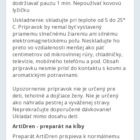
dodržiavať pauzu 1 min. Nepoužívať kovovú
lyžičku
Uskladnenie: skladujte pri teplote od 5 do 25°
C. Prípravok by nemal byť vystavený
priamemu slnečnému žiareniu ani silnému
elektromagnetickému poľu. Neskladujte ho
preto vo vzdialenosti menšej ako päť
centimetrov od mikrovlnnej rúry, chladničky,
televízie, mobilného telefónu a pod. Obsah
prípravku nesmie prísť do kontaktu s kovmi a
aromatickými potravinami.
Upozornenie: prípravok nie je určený pre
deti, tehotné a dojčiace ženy. Nie je určený
ako náhrada pestrej a vyváženej stravy.
Neprekračujte doporučené dávkovanie!
Ukladať mimo dosahu detí.
ArtiDren - preparát na kĺby
Preparát ArtiDren prispieva k normálnemu