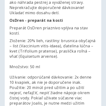
ako náhrada pestrej a vyváženej stravy.
Neprekračujte doporučené dávkovanie!
Ukladať mimo dosahu detí.
OsDren - preparát na kosti
Preparát OsDren priaznivo vplýva na stav
kostí.
Zloženie: 20% lieh, rastliny: brusnica obyčajná
– list (Vaccinium vitis-idaea), ďatelina lúčna –
kvet (Trifolium pratense), praslička roľná –
vňať (Equisetum arvense).
Množstvo: 50 ml
Užívanie: odporúčané dávkovanie: 2x denne
10 kvapiek, ak nie je doporučene inak.
Použitie: 20 minút pred užitím a po užití
nejesť, nefajčiť, nepiť žiadne nápoje okrem
čistej vody. Pokiaľ užívate súčasne viac
preparátov Joalis, je nutne medzi užitím