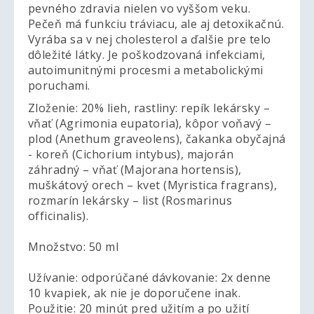
pevného zdravia nielen vo vyššom veku.
Pečeň má funkciu tráviacu, ale aj detoxikačnú.
Vyrába sa v nej cholesterol a ďalšie pre telo
dôležité látky. Je poškodzovaná infekciami,
autoimunitnými procesmi a metabolickými
poruchami.
Zloženie: 20% lieh, rastliny: repík lekársky –
vňať (Agrimonia eupatoria), kôpor voňavý –
plod (Anethum graveolens), čakanka obyčajná
- koreň (Cichorium intybus), majorán
záhradný – vňať (Majorana hortensis),
muškátový orech – kvet (Myristica fragrans),
rozmarín lekársky – list (Rosmarinus
officinalis).
Množstvo: 50 ml
Užívanie: odporúčané dávkovanie: 2x denne
10 kvapiek, ak nie je doporučene inak.
Použitie: 20 minút pred užitím a po užití