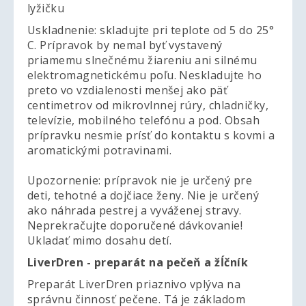
lyžičku
Uskladnenie: skladujte pri teplote od 5 do 25°
C. Prípravok by nemal byť vystavený
priamemu slnečnému žiareniu ani silnému
elektromagnetickému poľu. Neskladujte ho
preto vo vzdialenosti menšej ako päť
centimetrov od mikrovlnnej rúry, chladničky,
televízie, mobilného telefónu a pod. Obsah
prípravku nesmie prísť do kontaktu s kovmi a
aromatickými potravinami.
Upozornenie: prípravok nie je určený pre
deti, tehotné a dojčiace ženy. Nie je určený
ako náhrada pestrej a vyváženej stravy.
Neprekračujte doporučené dávkovanie!
Ukladať mimo dosahu detí.
LiverDren - preparát na pečeň a žĺčník
Preparát LiverDren priaznivo vplýva na
správnu činnosť pečene. Tá je základom