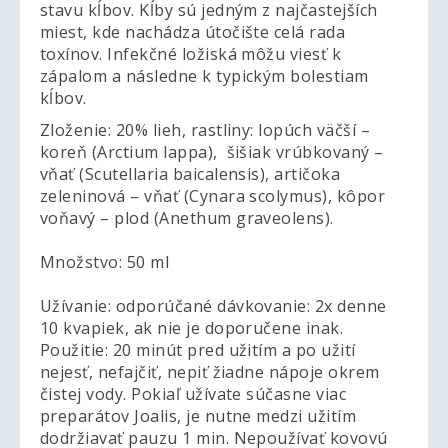
stavu kĺbov. Kĺby sú jedným z najčastejších
miest, kde nachádza útočište celá rada
toxínov. Infekčné ložiská môžu viesť k
zápalom a následne k typickým bolestiam
kĺbov.
Zloženie: 20% lieh, rastliny: lopúch väčší –
koreň (Arctium lappa), šišiak vrúbkovaný –
vňať (Scutellaria baicalensis), artičoka
zeleninová – vňať (Cynara scolymus), kôpor
voňavý – plod (Anethum graveolens).
Množstvo: 50 ml
Užívanie: odporúčané dávkovanie: 2x denne
10 kvapiek, ak nie je doporučene inak.
Použitie: 20 minút pred užitím a po užití
nejesť, nefajčiť, nepiť žiadne nápoje okrem
čistej vody. Pokiaľ užívate súčasne viac
preparátov Joalis, je nutne medzi užitím
dodržiavať pauzu 1 min. Nepoužívať kovovú