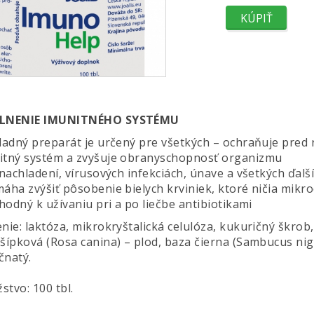
ILNENIE IMUNITNÉHO SYSTÉMU
kladný preparát je určený pre všetkých – ochraňuje pred 
itný systém a zvyšuje obranyschopnosť organizmu
 nachladení, vírusových infekciách, únave a všetkých ďal
máha zvýšiť pôsobenie bielych krviniek, ktoré ničia mikr
vhodný k užívaniu pri a po liečbe antibiotikami
nie: laktóza, mikrokryštalická celulóza, kukuričný škrob, l
 šípková (Rosa canina) – plod, baza čierna (Sambucus nig
čnatý.
stvo: 100 tbl.