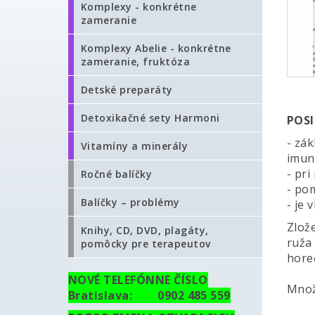
Komplexy - konkrétne
zameranie
Komplexy Abelie - konkrétne
zameranie, fruktóza
Detské preparáty
Detoxikačné sety Harmoni
POS
- zá
Vitamíny a minerály
imun
- pri
Ročné balíčky
- po
Balíčky – problémy
- je 
Zlože
Knihy, CD, DVD, plagáty,
ruža
pomôcky pre terapeutov
hore
NOVÉ TELEFÓNNE ČÍSLO
Množ
Bratislava: 0902 485 559