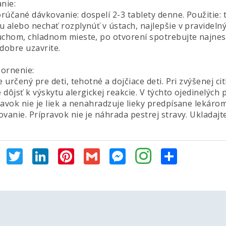
nie:
rúčané dávkovanie: dospelí 2-3 tablety denne. Použitie:
 alebo nechať rozplynúť v ústach, najlepšie v pravidelný
uchom, chladnom mieste, po otvorení spotrebujte najnes
dobre uzavrite.
ornenie:
e určený pre deti, tehotné a dojčiace deti. Pri zvýšenej c
dôjsť k výskytu alergickej reakcie. V týchto ojedinelých
ravok nie je liek a nenahradzuje lieky predpísane lekár
ovanie. Prípravok nie je náhrada pestrej stravy. Ukladaj
Facebook
Twitter
LinkedIn
Pinterest
Gmail
Messenger
Share