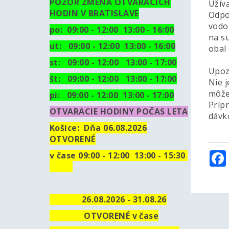
POZOR ZMENA OTVARACICH
Užíva
HODIN V BRATISLAVE
Odpo
vodou
po: 09:00 - 12:00 13:00 - 16:00
na s
ut:
09:00 - 12:00 13:00 - 16:00
obal 
st: 09:00 - 12:00 13:00 - 17:00
Upoz
št: 09:00 - 12:00 13:00 - 17:00
Nie j
môže 
pi: 09:00 - 12:00 13:00 - 17:00
Príp
OTVARACIE HODINY POČAS LETA
dávk
Košice:
Dňa 06.08.2026
OTVORENÉ
v čase 09:00 - 12:00 13:00 - 15:30
26.08.2026 - 31.08.26
OTVORENÉ v čase