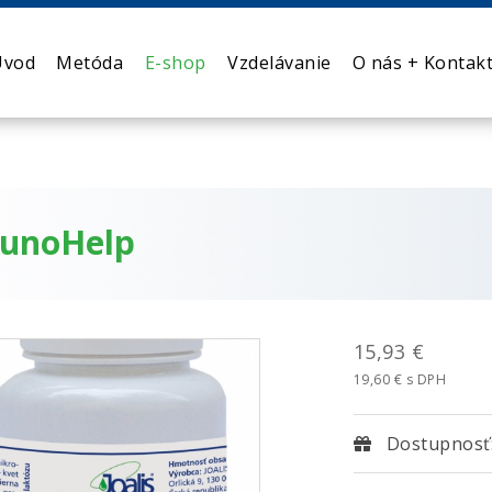
Úvod
Metóda
E-shop
Vzdelávanie
O nás + Kontak
unoHelp
15,93 €
19,60 € s DPH
Dostupnosť: