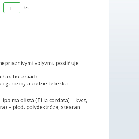
ks
nepriaznivými vplyvmi, posilňuje
ších ochoreniach
oorganizmy a cudzie telieska
ipa malolistá (Tilia cordata) – kvet,
ra) – plod, polydextróza, stearan