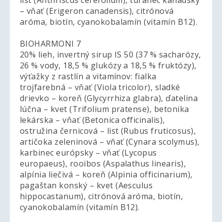
list (Anthriscus cerefolium), turanec kanadský
– vňať (Erigeron canadensis), citrónová
aróma, biotín, cyanokobalamín (vitamín B12).
BIOHARMONI 7
20% lieh, invertný sirup IS 50 (37 % sacharózy,
26 % vody, 18,5 % glukózy a 18,5 % fruktózy),
výťažky z rastlín a vitamínov: fialka
trojfarebná – vňať (Viola tricolor), sladké
drievko – koreň (Glycyrrhiza glabra), ďatelina
lúčna – kvet (Trifolium pratense), betonika
lekárska – vňať (Betonica officinalis),
ostružina černicová – list (Rubus fruticosus),
artičoka zeleninová – vňať (Cynara scolymus),
karbinec európsky – vňať (Lycopus
europaeus), rooibos (Aspalathus linearis),
alpínia liečivá – koreň (Alpinia officinarium),
pagaštan konský – kvet (Aesculus
hippocastanum), citrónová aróma, biotín,
cyanokobalamín (vitamín B12).