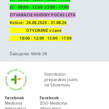
pi: 09:00 - 12:00 13:00 - 17:00
OTVARACIE HODINY POČAS LETA
Košice:
26.08.2026 - 31.08.26
OTVORENÉ v čase
10
:00 - 12:00 13:00 - 17:00
Ďakujeme. MAN-SR
Distribútor
preparátov Joalis
na Slovensku
Facebook
Facebook
Medicina
ZOO-Medicina
Alternativa
alternativa