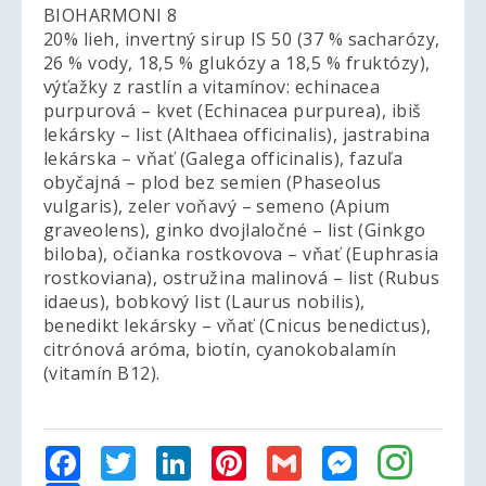
BIOHARMONI 8
20% lieh, invertný sirup IS 50 (37 % sacharózy,
26 % vody, 18,5 % glukózy a 18,5 % fruktózy),
výťažky z rastlín a vitamínov: echinacea
purpurová – kvet (Echinacea purpurea), ibiš
lekársky – list (Althaea officinalis), jastrabina
lekárska – vňať (Galega officinalis), fazuľa
obyčajná – plod bez semien (Phaseolus
vulgaris), zeler voňavý – semeno (Apium
graveolens), ginko dvojlaločné – list (Ginkgo
biloba), očianka rostkovova – vňať (Euphrasia
rostkoviana), ostružina malinová – list (Rubus
idaeus), bobkový list (Laurus nobilis),
benedikt lekársky – vňať (Cnicus benedictus),
citrónová aróma, biotín, cyanokobalamín
(vitamín B12).
Facebook
Twitter
LinkedIn
Pinterest
Gmail
Messenger