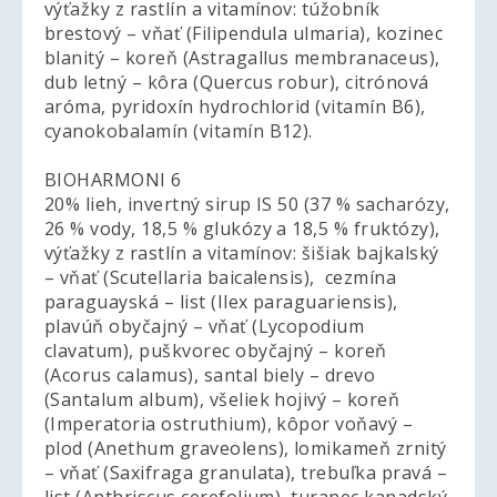
výťažky z rastlín a vitamínov: túžobník
brestový – vňať (Filipendula ulmaria), kozinec
blanitý – koreň (Astragallus membranaceus),
dub letný – kôra (Quercus robur), citrónová
aróma, pyridoxín hydrochlorid (vitamín B6),
cyanokobalamín (vitamín B12).
BIOHARMONI 6
20% lieh, invertný sirup IS 50 (37 % sacharózy,
26 % vody, 18,5 % glukózy a 18,5 % fruktózy),
výťažky z rastlín a vitamínov: šišiak bajkalský
– vňať (Scutellaria baicalensis), cezmína
paraguayská – list (Ilex paraguariensis),
plavúň obyčajný – vňať (Lycopodium
clavatum), puškvorec obyčajný – koreň
(Acorus calamus), santal biely – drevo
(Santalum album), všeliek hojivý – koreň
(Imperatoria ostruthium), kôpor voňavý –
plod (Anethum graveolens), lomikameň zrnitý
– vňať (Saxifraga granulata), trebuľka pravá –