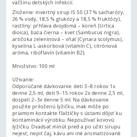
väčšinu detských infekcií.
Zloženie: invertný sirup IS 50 (37 % sacharózy,
26 % vody, 18,5 % glukózy a 18,5 % fruktózy),
rastliny: pŕhľava dvojdomá – koreň (Urtica
dioica), baza čierna – kvet (Sambucus nigra),
artičoka zeleninová – vňať (Cynara scolymus),
kyselina L-askorbová (vitamín C), citrónová
aróma, riboflavín (vitamín B2).
Množstvo: 100 ml
Užívanie:
Odporúčané dávkovanie: deti 3–8 rokov 1x
denne 2,5 ml, deti 9–15 rokov 2x denne 2,5 ml,
dospelí 2–3x denne 5 ml. Na dávkovanie
použite priloženú lyžičku, inak môže po
priamom kontakte fľaštičky s ústami dôjsť ku
kontaminácii výrobku. Nepoužívať kovovú
lyžičku. Dvadsať minút pred a po užití sirupu
nejesť, nepiť čaj, kávu ani iné aromatizované