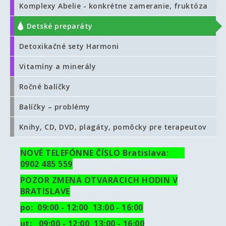
Komplexy Abelie - konkrétne zameranie, fruktóza
Detské preparáty
Detoxikačné sety Harmoni
Vitamíny a minerály
Ročné balíčky
Balíčky – problémy
Knihy, CD, DVD, plagáty, pomôcky pre terapeutov
NOVÉ TELEFÓNNE ČÍSLO Bratislava:
0902 485 559
POZOR ZMENA OTVARACICH HODIN V
BRATISLAVE
po: 09:00 - 12:00 13:00 - 16:00
ut:
09:00 - 12:00 13:00 - 16:00