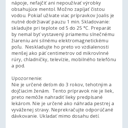
nápoje, nefajčiť ani nepoužívať výrobky
obsahujúce mentol. Možno zapíjať čistou
vodou. Pokiaľ užívate viac prípravkov Joalis je
nutné dodržiavať pauzu 1 min. Skladovanie:
skladujte pri teplote od 5 do 25 °C. Preparát
by nemal byť vystavený priamemu slnečnému
žiareniu ani silnému elektromagnetickému
poľu. Neskladujte ho preto vo vzdialenosti
menšej ako päť centimetrov od mikrovlnné
rúry, chladničky, televízie, mobilného telefónu
a pod.
Upozornenie:
Nie je určené deťom do 3 rokov, tehotným a
dojčiacim ženám. Tento prípravok nie je liek,
preto nemôže nahradiť lieky predpísané
lekárom. Nie je určené ako náhrada pestrej a
vyváženej stravy. Neprekračujte odporúčané
dávkovanie. Ukladať mimo dosahu detí.