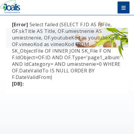
Úvod
[Error]
Select failed (SELECT F.ID AS IdFile,
OF.skTitle AS Title, OF.umiestnenie AS
Metóda
umiestnenie, OF.youtubeKod as youtubeKod,
OF.vimeoKod as vimeoKod FROM
Čo je detoxikácia
SK_ObjectFile OF INNER JOIN SK_File F ON
Toxíny a detoxikácia
F.IdObject=OF.ID AND OF.Type='page1_album'
Časté otázky
AND IdCategory= AND umiestnenie=0 WHERE
E-shop
OF.DateValidTo IS NULL ORDER BY
F.DateValidFrom)
Zľavy a akčné balíčky
[DB]:
Dreny - jednotlivé orgány a tkanivá
Bylinné tablety - Helpy
Mikrobiálne toxíny - mikrobiálne preparáty
Toxíny a jedy – organické a anorganické
Emócie, stresy, psychosomatiká
Komplexy - konkrétne zameranie
Komplexy Abelie - konkrétne zameranie, fruktóza