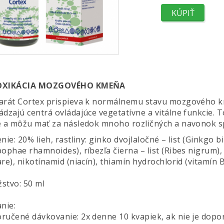
OXIKÁCIA MOZGOVÉHO KMEŇA
arát Cortex prispieva k normálnemu stavu mozgového 
dzajú centrá ovládajúce vegetatívne a vitálne funkcie. To
é a môžu mať za následok mnoho rozličných a navonok sp
nie: 20% lieh, rastliny: ginko dvojlaločné – list (Ginkgo b
pophae rhamnoides), ríbezľa čierna – list (Ribes nigrum
re), nikotínamid (niacín), thiamín hydrochlorid (vitamín
stvo: 50 ml
nie:
ručené dávkovanie: 2x denne 10 kvapiek, ak nie je dopor