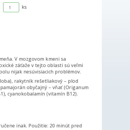
ks
kmeňa. V mozgovom kmeni sa
xické záťaže v tejto oblasti sú veľmi
olu nijak nesúvisiacich problémov.
iloba), rakytník rešetliakový – plod
), pamajorán obyčajný – vňať (Origanum
 B1), cyanokobalamín (vitamín B12).
učene inak. Použitie: 20 minút pred