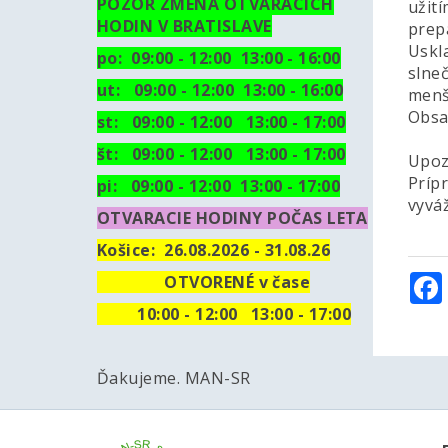
POZOR ZMENA OTVARACICH
užití
HODIN V BRATISLAVE
prep
Uskl
po: 09:00 - 12:00 13:00 - 16:00
slne
ut:
09:00 - 12:00 13:00 - 16:00
menš
Obsa
st: 09:00 - 12:00 13:00 - 17:00
št: 09:00 - 12:00 13:00 - 17:00
Upoz
Prípr
pi: 09:00 - 12:00 13:00 - 17:00
vyvá
OTVARACIE HODINY POČAS LETA
Košice:
26.08.2026 - 31.08.26
OTVORENÉ v čase
10
:00 - 12:00 13:00 - 17:00
Ďakujeme. MAN-SR