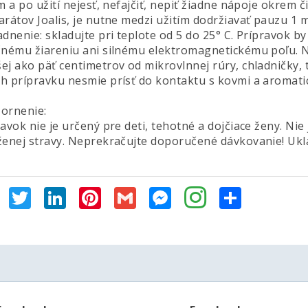
m a po užití nejesť, nefajčiť, nepiť žiadne nápoje okrem č
arátov Joalis, je nutne medzi užitím dodržiavať pauzu 1 
adnenie: skladujte pri teplote od 5 do 25° C. Prípravok 
čnému žiareniu ani silnému elektromagnetickému poľu. N
ej ako päť centimetrov od mikrovlnnej rúry, chladničky, 
h prípravku nesmie prísť do kontaktu s kovmi a aromati
ornenie:
avok nie je určený pre deti, tehotné a dojčiace ženy. Ni
ženej stravy. Neprekračujte doporučené dávkovanie! Ukl
Facebook
Twitter
LinkedIn
Pinterest
Gmail
Messenger
Share