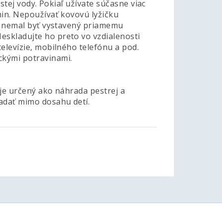
istej vody. Pokiaľ užívate súčasne viac
min. Nepoužívať kovovú lyžičku
by nemal byť vystavený priamemu
eskladujte ho preto vo vzdialenosti
televízie, mobilného telefónu a pod.
ckými potravinami.
e je určený ako náhrada pestrej a
adať mimo dosahu detí.