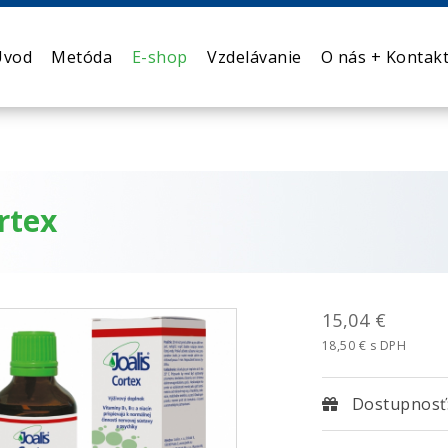
Úvod
Metóda
E-shop
Vzdelávanie
O nás + Kontak
rtex
15,04 €
18,50 € s DPH
Dostupnosť: