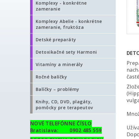
Komplexy - konkrétne
zameranie
Komplexy Abelie - konkrétne
zameranie, fruktóza
Detské preparáty
Detoxikačné sety Harmoni
DET
Prep
Vitamíny a minerály
nachá
čast
Ročné balíčky
Zlože
Balíčky – problémy
(Hip
vulga
Knihy, CD, DVD, plagáty,
pomôcky pre terapeutov
Množ
NOVÉ TELEFÓNNE ČÍSLO
Užíva
Bratislava: 0902 485 559
Dopo