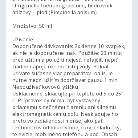
(Trigonella foenum-graecum), bedrovník
anízový – plod (Pimpinella anisum).
Množstvo: 50 ml
Užívanie:
Doporučené dávkovanie: 2x denne 10 kvapiek,
ak nie je doporučene inak. Použitie: 20 minút
pred užitím a po užití nejesť, nefajčiť, nepiť
žiadne nápoje okrem čistej vody. Pokiaľ
užívate súčasne viac preparátov Joalis, je
nutne medzi užitím dodržiavať pauzu 1 min.
Nepoužívať kovovú lyžičku
Uskladnenie: skladujte pri teplote od 5 do 25°
C. Prípravok by nemal byť vystavený
priamemu slnečnému žiareniu ani silnému
elektromagnetickému poľu. Neskladujte ho
preto vo vzdialenosti menšej ako päť
centimetrov od mikrovlnnej rúry, chladničky,
televízie, mobilného telefónu a pod. Obsah