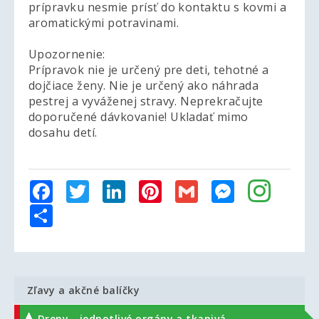
prípravku nesmie prísť do kontaktu s kovmi a
aromatickými potravinami.
Upozornenie:
Prípravok nie je určený pre deti, tehotné a
dojčiace ženy. Nie je určený ako náhrada
pestrej a vyváženej stravy. Neprekračujte
doporučené dávkovanie! Ukladať mimo
dosahu detí.
Facebook
Twitter
LinkedIn
Pinterest
Gmail
Messenger
Share
Zľavy a akčné balíčky
Dreny - jednotlivé orgány a tkanivá