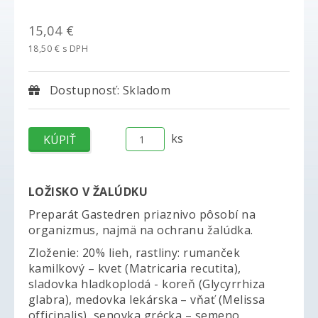
15,04 €
18,50 € s DPH
Dostupnosť: Skladom
ks
LOŽISKO V ŽALÚDKU
Preparát Gastedren priaznivo pôsobí na
organizmus, najmä na ochranu žalúdka.
Zloženie: 20% lieh, rastliny: rumanček
kamilkový – kvet (Matricaria recutita),
sladovka hladkoplodá - koreň (Glycyrrhiza
glabra), medovka lekárska – vňať (Melissa
officinalis), senovka grécka – semeno