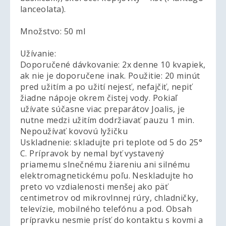
lanceolata).
Množstvo: 50 ml
Užívanie:
Doporučené dávkovanie: 2x denne 10 kvapiek,
ak nie je doporučene inak. Použitie: 20 minút
pred užitím a po užití nejesť, nefajčiť, nepiť
žiadne nápoje okrem čistej vody. Pokiaľ
užívate súčasne viac preparátov Joalis, je
nutne medzi užitím dodržiavať pauzu 1 min.
Nepoužívať kovovú lyžičku
Uskladnenie: skladujte pri teplote od 5 do 25°
C. Prípravok by nemal byť vystavený
priamemu slnečnému žiareniu ani silnému
elektromagnetickému poľu. Neskladujte ho
preto vo vzdialenosti menšej ako päť
centimetrov od mikrovlnnej rúry, chladničky,
televízie, mobilného telefónu a pod. Obsah
prípravku nesmie prísť do kontaktu s kovmi a