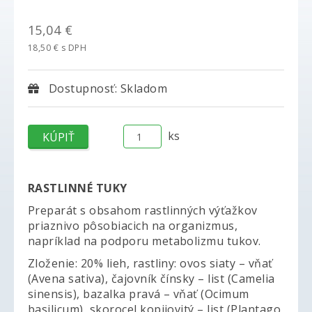
15,04 €
18,50 € s DPH
Dostupnosť: Skladom
ks
RASTLINNÉ TUKY
Preparát s obsahom rastlinných výťažkov
priaznivo pôsobiacich na organizmus,
napríklad na podporu metabolizmu tukov.
Zloženie: 20% lieh, rastliny: ovos siaty – vňať
(Avena sativa), čajovník čínsky – list (Camelia
sinensis), bazalka pravá – vňať (Ocimum
basilicum), skorocel kopijovitý – list (Plantago