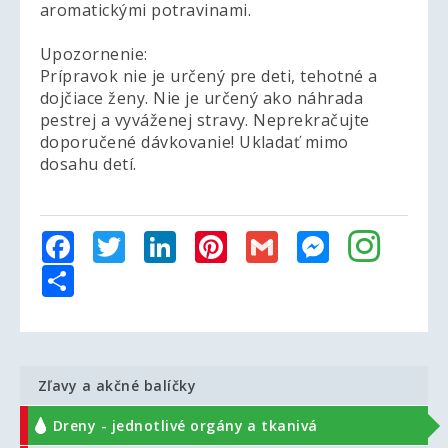
aromatickými potravinami.
Upozornenie:
Prípravok nie je určený pre deti, tehotné a
dojčiace ženy. Nie je určený ako náhrada
pestrej a vyváženej stravy. Neprekračujte
doporučené dávkovanie! Ukladať mimo
dosahu detí.
Facebook
Twitter
LinkedIn
Pinterest
Gmail
Messenger
Share
Zľavy a akčné balíčky
Dreny - jednotlivé orgány a tkanivá