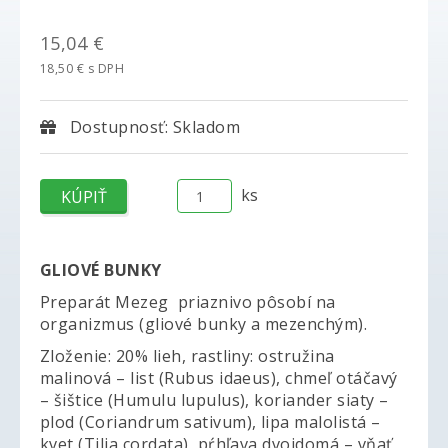
15,04 €
18,50 € s DPH
Dostupnosť: Skladom
ks
GLIOVÉ BUNKY
Preparát Mezeg priaznivo pôsobí na
organizmus (gliové bunky a mezenchým).
Zloženie: 20% lieh, rastliny: ostružina
malinová – list (Rubus idaeus), chmeľ otáčavý
– šištice (Humulu lupulus), koriander siaty –
plod (Coriandrum sativum), lipa malolistá –
kvet (Tilia cordata), pŕhľava dvojdomá – vňať