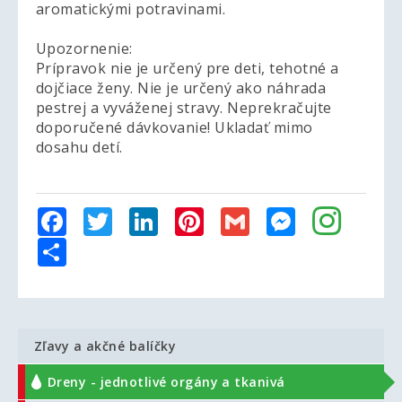
aromatickými potravinami.
Upozornenie:
Prípravok nie je určený pre deti, tehotné a
dojčiace ženy. Nie je určený ako náhrada
pestrej a vyváženej stravy. Neprekračujte
doporučené dávkovanie! Ukladať mimo
dosahu detí.
Facebook
Twitter
LinkedIn
Pinterest
Gmail
Messenger
Share
Zľavy a akčné balíčky
Dreny - jednotlivé orgány a tkanivá