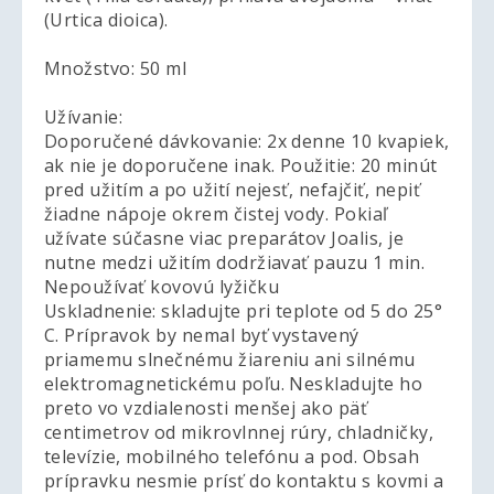
(Urtica dioica).
Množstvo: 50 ml
Užívanie:
Doporučené dávkovanie: 2x denne 10 kvapiek,
ak nie je doporučene inak. Použitie: 20 minút
pred užitím a po užití nejesť, nefajčiť, nepiť
žiadne nápoje okrem čistej vody. Pokiaľ
užívate súčasne viac preparátov Joalis, je
nutne medzi užitím dodržiavať pauzu 1 min.
Nepoužívať kovovú lyžičku
Uskladnenie: skladujte pri teplote od 5 do 25°
C. Prípravok by nemal byť vystavený
priamemu slnečnému žiareniu ani silnému
elektromagnetickému poľu. Neskladujte ho
preto vo vzdialenosti menšej ako päť
centimetrov od mikrovlnnej rúry, chladničky,
televízie, mobilného telefónu a pod. Obsah
prípravku nesmie prísť do kontaktu s kovmi a