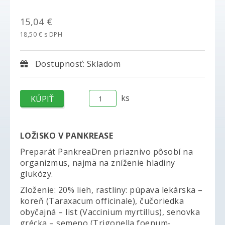
15,04 €
18,50 € s DPH
Dostupnosť: Skladom
ks
LOŽISKO V PANKREASE
Preparát PankreaDren priaznivo pôsobí na
organizmus, najmä na zníženie hladiny
glukózy.
Zloženie: 20% lieh, rastliny: púpava lekárska –
koreň (Taraxacum officinale), čučoriedka
obyčajná – list (Vaccinium myrtillus), senovka
grécka – semeno (Trigonella foenum-