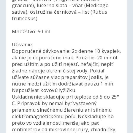
graecum), lucerna siata – vňať (Medicago
sativa), ostružina černicová – list (Rubus
fruticosus).
Množstvo: 50 ml
Užívanie:
Doporučené dávkovanie: 2x denne 10 kvapiek,
ak nie je doporučene inak. Použitie: 20 minút
pred užitím a po užití nejesť, nefajčiť, nepiť
žiadne nápoje okrem čistej vody. Pokiaľ
užívate súčasne viac preparátov Joalis, je
nutne medzi užitím dodržiavať pauzu 1 min.
Nepoužívať kovovú lyžičku
Uskladnenie: skladujte pri teplote od 5 do 25°
C. Prípravok by nemal byť vystavený
priamemu slnečnému žiareniu ani silnému
elektromagnetickému poľu. Neskladujte ho
preto vo vzdialenosti menšej ako päť
centimetrov od mikrovlnnej rúry, chladničky,