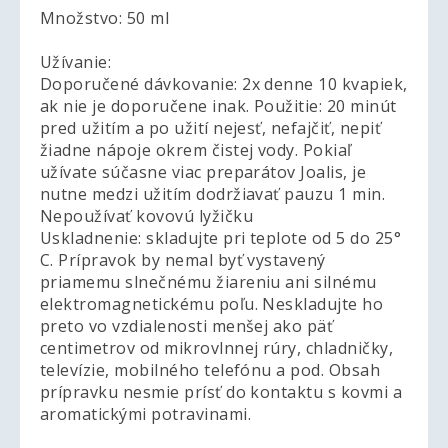
Množstvo: 50 ml
Užívanie:
Doporučené dávkovanie: 2x denne 10 kvapiek,
ak nie je doporučene inak. Použitie: 20 minút
pred užitím a po užití nejesť, nefajčiť, nepiť
žiadne nápoje okrem čistej vody. Pokiaľ
užívate súčasne viac preparátov Joalis, je
nutne medzi užitím dodržiavať pauzu 1 min.
Nepoužívať kovovú lyžičku
Uskladnenie: skladujte pri teplote od 5 do 25°
C. Prípravok by nemal byť vystavený
priamemu slnečnému žiareniu ani silnému
elektromagnetickému poľu. Neskladujte ho
preto vo vzdialenosti menšej ako päť
centimetrov od mikrovlnnej rúry, chladničky,
televízie, mobilného telefónu a pod. Obsah
prípravku nesmie prísť do kontaktu s kovmi a
aromatickými potravinami.