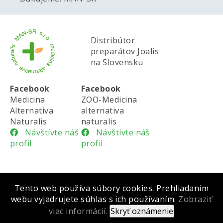
Distribútor
preparátov Joalis
na Slovensku
Facebook
Facebook
Medicina
ZOO-Medicina
Alternativa
alternativa
Naturalis
naturalis
Návštívte náš
Návštívte náš
profil
profil
Tento web používa súbory cookies. Prehliadaním
Všeobecné obchodné podmienky |
Cookies |
webu vyjadrujete súhlas s ich používaním.
Zobraziť
Ochrana osobných údajov
viac informácií.
Copyright
©
2012 - 2026 MAN-SR, s.r.o., created by G & R, s.r.o.