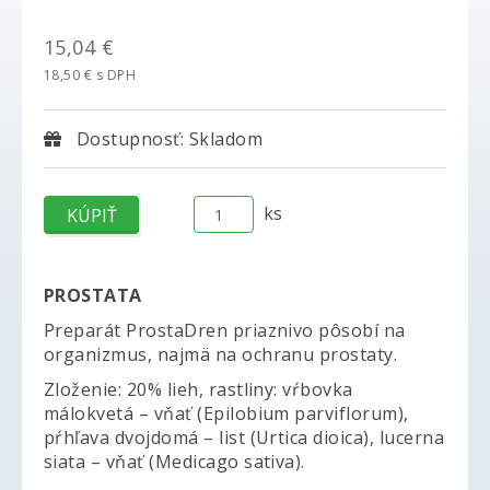
15,04 €
18,50 € s DPH
Dostupnosť: Skladom
ks
PROSTATA
Preparát ProstaDren priaznivo pôsobí na
organizmus, najmä na ochranu prostaty.
Zloženie: 20% lieh, rastliny: vŕbovka
málokvetá – vňať (Epilobium parviflorum),
pŕhľava dvojdomá – list (Urtica dioica), lucerna
siata – vňať (Medicago sativa).