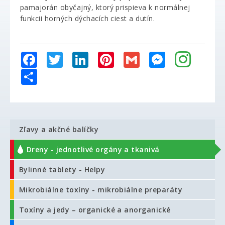
pamajorán obyčajný, ktorý prispieva k normálnej
funkcii horných dýchacích ciest a dutín.
Facebook
Twitter
LinkedIn
Pinterest
Gmail
Messenger
Share
Zľavy a akčné balíčky
Dreny - jednotlivé orgány a tkanivá
Bylinné tablety - Helpy
Mikrobiálne toxíny - mikrobiálne preparáty
Toxíny a jedy – organické a anorganické