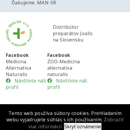
Ďakujeme. MAN-SR
Distribútor
preparátov Joalis
na Slovensku
Facebook
Facebook
Medicina
ZOO-Medicina
Alternativa
alternativa
Naturalis
naturalis
Návštívte náš
Návštívte náš
profil
profil
Tento web používa súbory cookies. Prehliadaním
Všeobecné obchodné podmienky |
Cookies |
webu vyjadrujete súhlas s ich používaním.
Zobraziť
Ochrana osobných údajov
viac informácií.
Copyright
©
2012 - 2026 MAN-SR, s.r.o., created by G & R, s.r.o.