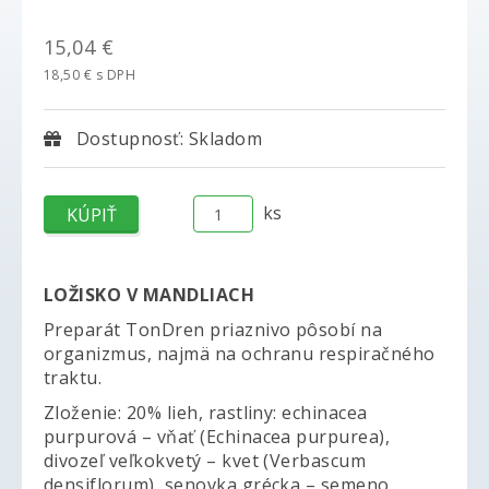
15,04 €
18,50 € s DPH
Dostupnosť: Skladom
ks
LOŽISKO V MANDLIACH
Preparát TonDren priaznivo pôsobí na
organizmus, najmä na ochranu respiračného
traktu.
Zloženie: 20% lieh, rastliny: echinacea
purpurová – vňať (Echinacea purpurea),
divozeľ veľkokvetý – kvet (Verbascum
densiflorum), senovka grécka – semeno