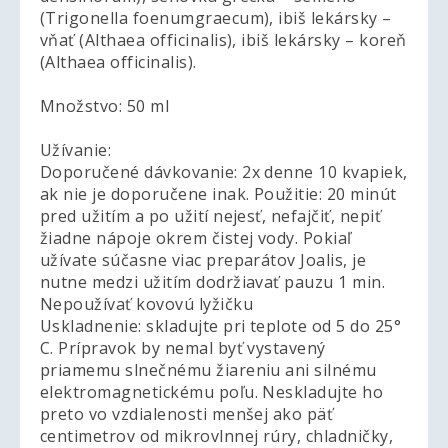
(Trigonella foenumgraecum), ibiš lekársky –
vňať (Althaea officinalis), ibiš lekársky – koreň
(Althaea officinalis).
Množstvo: 50 ml
Užívanie:
Doporučené dávkovanie: 2x denne 10 kvapiek,
ak nie je doporučene inak. Použitie: 20 minút
pred užitím a po užití nejesť, nefajčiť, nepiť
žiadne nápoje okrem čistej vody. Pokiaľ
užívate súčasne viac preparátov Joalis, je
nutne medzi užitím dodržiavať pauzu 1 min.
Nepoužívať kovovú lyžičku
Uskladnenie: skladujte pri teplote od 5 do 25°
C. Prípravok by nemal byť vystavený
priamemu slnečnému žiareniu ani silnému
elektromagnetickému poľu. Neskladujte ho
preto vo vzdialenosti menšej ako päť
centimetrov od mikrovlnnej rúry, chladničky,