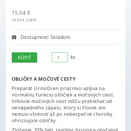
15,04 €
18,50 € s DPH
Dostupnosť: Skladom
ks
OBLIČKY A MOČOVÉ CESTY
Preparát UrinoDren priaznivo vplýva na
normálnu funkciu obličiek a močových ciest.
Infekcie močových ciest môžu prebiehať od
nenápadného zápalu, ktorý si človek ani
nemusí všimnúť až po nebezpečné choroby
ohrozujúce obličky.
Zloženie: 20% lieh, rastliny: brusnica obyčajná