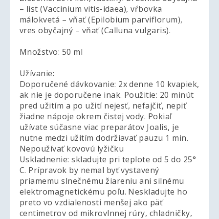
– list (Vaccinium vitis-idaea), vŕbovka
málokvetá – vňať (Epilobium parviflorum),
vres obyčajný – vňať (Calluna vulgaris).
Množstvo: 50 ml
Užívanie:
Doporučené dávkovanie: 2x denne 10 kvapiek,
ak nie je doporučene inak. Použitie: 20 minút
pred užitím a po užití nejesť, nefajčiť, nepiť
žiadne nápoje okrem čistej vody. Pokiaľ
užívate súčasne viac preparátov Joalis, je
nutne medzi užitím dodržiavať pauzu 1 min.
Nepoužívať kovovú lyžičku
Uskladnenie: skladujte pri teplote od 5 do 25°
C. Prípravok by nemal byť vystavený
priamemu slnečnému žiareniu ani silnému
elektromagnetickému poľu. Neskladujte ho
preto vo vzdialenosti menšej ako päť
centimetrov od mikrovlnnej rúry, chladničky,