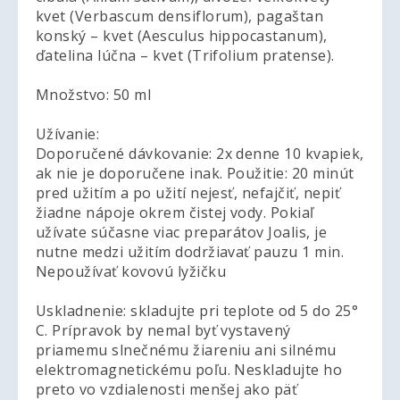
kvet (Verbascum densiflorum), pagaštan
konský – kvet (Aesculus hippocastanum),
ďatelina lúčna – kvet (Trifolium pratense).
Množstvo: 50 ml
Užívanie:
Doporučené dávkovanie: 2x denne 10 kvapiek,
ak nie je doporučene inak. Použitie: 20 minút
pred užitím a po užití nejesť, nefajčiť, nepiť
žiadne nápoje okrem čistej vody. Pokiaľ
užívate súčasne viac preparátov Joalis, je
nutne medzi užitím dodržiavať pauzu 1 min.
Nepoužívať kovovú lyžičku
Uskladnenie: skladujte pri teplote od 5 do 25°
C. Prípravok by nemal byť vystavený
priamemu slnečnému žiareniu ani silnému
elektromagnetickému poľu. Neskladujte ho
preto vo vzdialenosti menšej ako päť