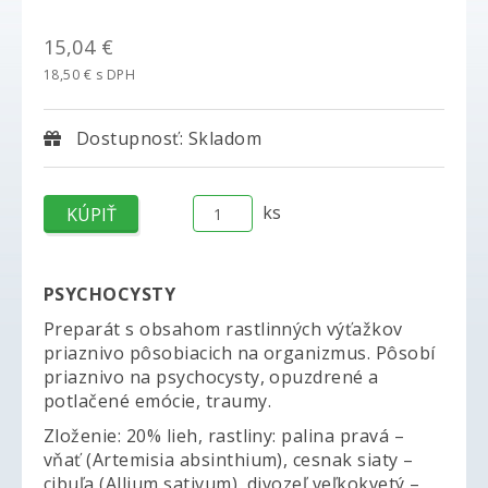
15,04 €
18,50 € s DPH
Dostupnosť: Skladom
ks
PSYCHOCYSTY
Preparát s obsahom rastlinných výťažkov
priaznivo pôsobiacich na organizmus. Pôsobí
priaznivo na psychocysty, opuzdrené a
potlačené emócie, traumy.
Zloženie: 20% lieh, rastliny: palina pravá –
vňať (Artemisia absinthium), cesnak siaty –
cibuľa (Allium sativum), divozeľ veľkokvetý –