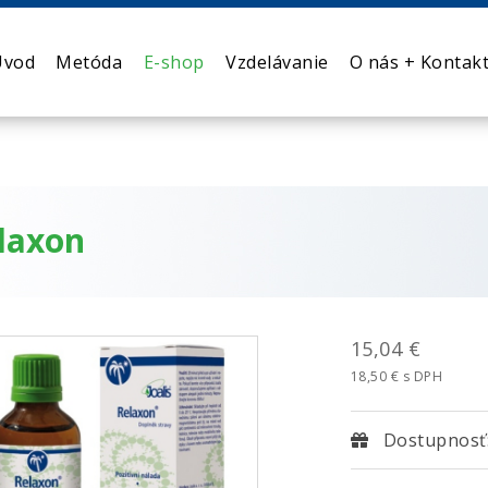
Úvod
Metóda
E-shop
Vzdelávanie
O nás + Kontak
laxon
15,04 €
18,50 € s DPH
Dostupnosť: