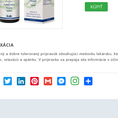
AXÁCIA
dný a dobre tolerovaný prípravok o
bsahujúci medovku lekársku, kt
e
,
relaxácii
a
spánku
. V prípravku sa prepája sila informácie s úči
Facebook
Twitter
LinkedIn
Pinterest
Gmail
Messenger
Share