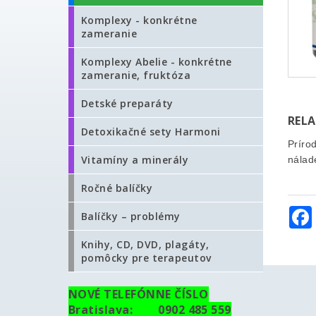
Komplexy - konkrétne
zameranie
Komplexy Abelie - konkrétne
zameranie, fruktóza
Detské preparáty
REL
Detoxikačné sety Harmoni
Príro
Vitamíny a minerály
nálad
Ročné balíčky
Balíčky – problémy
Knihy, CD, DVD, plagáty,
pomôcky pre terapeutov
NOVÉ TELEFÓNNE ČÍSLO
Bratislava: 0902 485 559