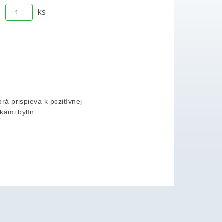
ks
orá prispieva
k pozitívnej
nkami bylín.