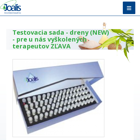
Úvod
Testovacia sada - dreny (NEW)
Metóda
- pre u nás vyškolených
terapeutov ZĽAVA
E-shop
Vzdelávanie
O nás + Kontakty
Poradňa