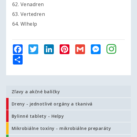
62. Venadren
63. Vertedren
64. Wlhelp
Facebook
Twitter
LinkedIn
Pinterest
Gmail
Messenger
Share
Zľavy a akčné balíčky
Dreny - jednotlivé orgány a tkanivá
Bylinné tablety - Helpy
Mikrobiálne toxíny - mikrobiálne preparáty