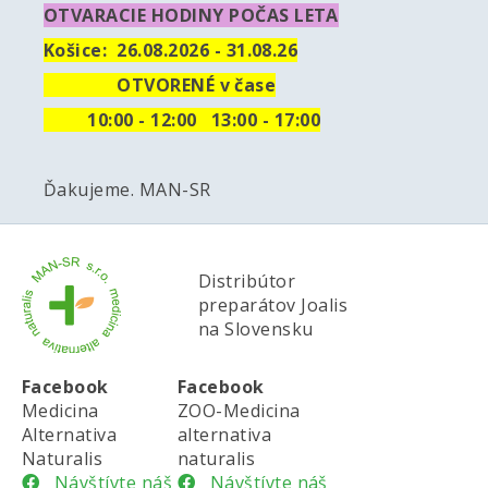
OTVARACIE HODINY POČAS LETA
Košice:
26.08.2026 - 31.08.26
OTVORENÉ v čase
10
:00 - 12:00 13:00 - 17:00
Ďakujeme. MAN-SR
Distribútor
preparátov Joalis
na Slovensku
Facebook
Facebook
Medicina
ZOO-Medicina
Alternativa
alternativa
Naturalis
naturalis
Návštívte náš
Návštívte náš