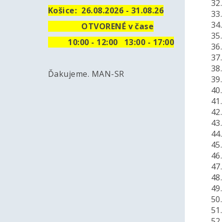
32. 
Košice:
26.08.2026 - 31.08.26
33.
34. 
OTVORENÉ v čase
35. 
10
:00 - 12:00 13:00 - 17:00
36. 
37. 
38. 
Ďakujeme. MAN-SR
39.
40. 
41. 
42. 
43. 
44. 
45. 
46. 
47. 
48. 
49. 
50. 
51.
52. 