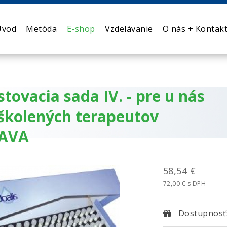
Úvod
Metóda
E-shop
Vzdelávanie
O nás + Kontak
stovacia sada IV. - pre u nás
školených terapeutov
AVA
58,54 €
72,00 € s DPH
Dostupnosť: