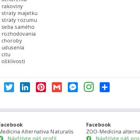
rakoviny
straty majetku
straty rozumu
 seba samého
rozhodovania
 choroby
udusenia
citu
ošklivosti
Facebook
Twitter
LinkedIn
Pinterest
Gmail
Messenger
Share
Facebook
Facebook
Medicina Alternativa Naturalis
ZOO-Medicina alterna
Návštívte náš profil
Návštívte náš prof