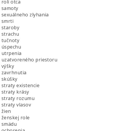
roli otca
 samoty
sexuálneho zlyhania
smrti
staroby
strachu
tučnoty
 úspechu
utrpenia
uzatvoreného priestoru
výšky
zavrhnutia
skúšky
straty existencie
straty krásy
straty rozumu
straty vlasov
žien
ženskej role
 smädu
ochorenia