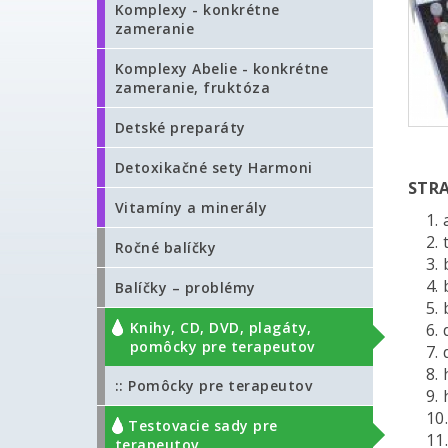
Komplexy - konkrétne
zameranie
Komplexy Abelie - konkrétne
zameranie, fruktóza
Detské preparáty
Detoxikačné sety Harmoni
STR
Vitamíny a minerály
1. a
2. t
Ročné balíčky
3. b
4. b
Balíčky – problémy
5. b
Knihy, CD, DVD, plagáty,
6. d
pomôcky pre terapeutov
7. d
8. h
:: Pomôcky pre terapeutov
9. h
10.
:: Testovacie sady pre
11. 
terapeutov