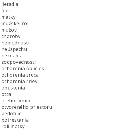
lietadla
ľudí
 matky
mužskej roli
 mužov
 choroby
neplodnosti
 neúspechu
 neznáma
zodpovednosti
ochorenia obličiek
ochorenia srdca
ochorenia čriev
opustenia
otca
otehotnenia
otvoreného priestoru
pedofílie
potrestania
roli matky