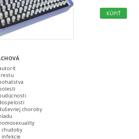
ACHOVÁ
utorít
restu
ohatstva
olesti
udúcnosti
ospelosti
uševnej choroby
ladu
omosexuality
 chudoby
infekcie