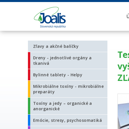
Zľavy a akčné balíčky
Te
Dreny - jednotlivé orgány a
vy
tkanivá
ZĽ
Bylinné tablety - Helpy
Mikrobiálne toxíny - mikrobiálne
preparáty
Toxíny a jedy – organické a
anorganické
Emócie, stresy, psychosomatiká