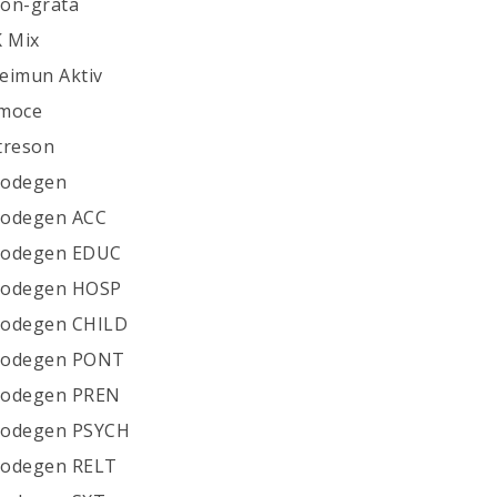
Non-grata
K Mix
Deimun Aktiv
Emoce
Streson
Nodegen
Nodegen ACC
Nodegen EDUC
Nodegen HOSP
Nodegen CHILD
Nodegen PONT
Nodegen PREN
Nodegen PSYCH
Nodegen RELT