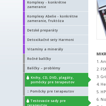
Komplexy - konkrétne
zameranie
Komplexy Abelie - konkrétne
zameranie, fruktóza
Detské preparáty
Detoxikačné sety Harmoni
Vitamíny a minerály
MIK
Ročné balíčky
1. An
Balíčky – problémy
2. F
3. Gr
Knihy, CD, DVD, plagáty,
pomôcky pre terapeutov
4. H
:: Pomôcky pre terapeutov
5. H
6. N
:: Testovacie sady pre
terapeutov