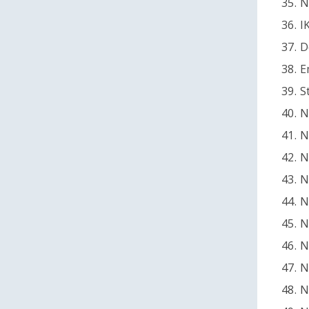
35. 
36. I
37. 
38. 
39. 
40. 
41. 
42. 
43. 
44. 
45. 
46. 
47. 
48. 