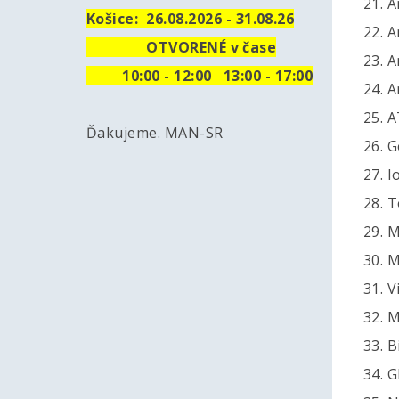
21. 
Košice:
26.08.2026 - 31.08.26
22. A
OTVORENÉ v čase
23. 
10
:00 - 12:00 13:00 - 17:00
24. 
25. 
Ďakujeme. MAN-SR
26. 
27. I
28. 
29. 
30. 
31. V
32. 
33. B
34. G