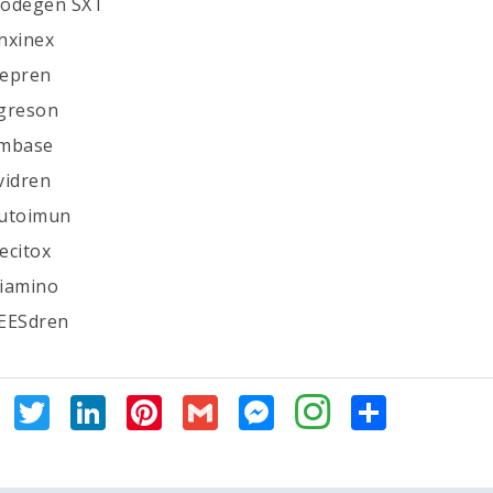
Nodegen SXT
Anxinex
Depren
Egreson
Embase
vidren
Autoimun
ecitox
Diamino
PEESdren
Facebook
Twitter
LinkedIn
Pinterest
Gmail
Messenger
Share