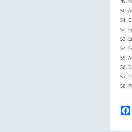
49. 
50. 
51. 
52. 
53. 
54. E
55. 
56. D
57. 
58. 