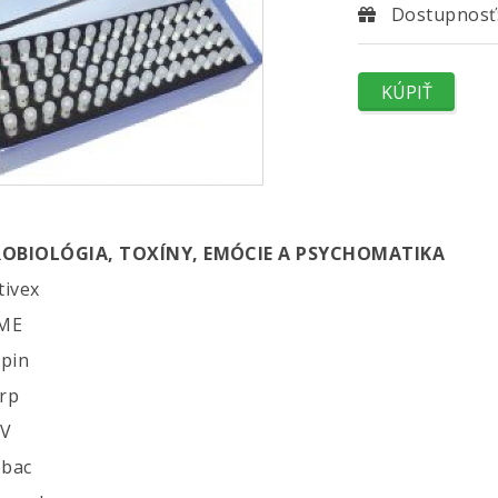
Dostupnosť:
ROBIOLÓGIA, TOXÍNY, EMÓCIE A PSYCHOMATIKA
tivex
SME
ipin
erp
PV
obac