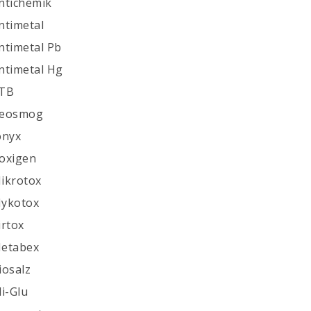
Antichemik
ntimetal
Antimetal Pb
Antimetal Hg
ATB
Geosmog
onyx
Toxigen
Mikrotox
Mykotox
irtox
Metabex
iosalz
li-Glu