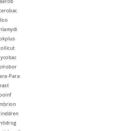
naerob
nterobac
lico
Chlamydi
Kokplus
ollicut
Mycobac
Spirobor
Para-Para
east
ooinf
Embrion
Minddren
Antidrog