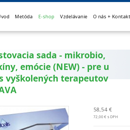
Úvod
Metóda
E-shop
Vzdelávanie
O nás + Kontak
stovacia sada - mikrobio,
xíny, emócie (NEW) - pre u
s vyškolených terapeutov
AVA
58,54 €
72,00 € s DPH