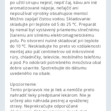
po užití sirupu nejesť, nepiť čaj, kávu ani iné
aromatizované nápoje, nefajčiť ani
nepoužívať výrobky obsahujúce mentol.
Možno zapíjať čistou vodou. Skladovanie:
skladujte pri teplote od 5 do 25 °C. Preparát
by nemal byť vystavený priamemu slnečnému
žiareniu ani silnému elektromagnetickému
poľu. Po otvorení nutné skladovať pri teplote
do 10 °C. Neskladujte ho preto vo vzdialenosti
menšej ako päť centimetrov od mikrovlnné
rúry, chladničky, televízie, mobilného telefónu
a pod. Po odobratí potrebného množstva obal
dobre uzavrite. Spotrebujte do dátumu
uvedeného na obale.
Upozornenie:
Tento prípravok nie je liek a nemôže preto
nahradiť lieky predpísané lekárom. Nie je
určený ako náhrada pestrej a vyváženej
stravy. Neprekračujte odporúčané