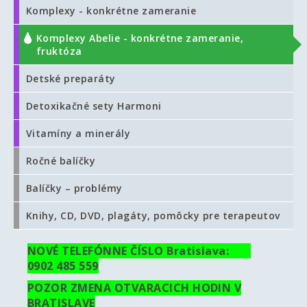
Komplexy - konkrétne zameranie
Komplexy Abelie - konkrétne zameranie,
fruktóza
Detské preparáty
Detoxikačné sety Harmoni
Vitamíny a minerály
Ročné balíčky
Balíčky – problémy
Knihy, CD, DVD, plagáty, pomôcky pre terapeutov
NOVÉ TELEFÓNNE ČÍSLO Bratislava:
0902 485 559
POZOR ZMENA OTVARACICH HODIN V
BRATISLAVE