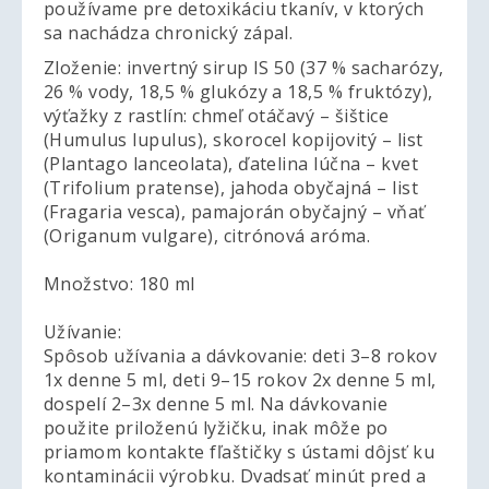
používame pre detoxikáciu tkanív, v ktorých
sa nachádza chronický zápal.
Zloženie: invertný sirup IS 50 (37 % sacharózy,
26 % vody, 18,5 % glukózy a 18,5 % fruktózy),
výťažky z rastlín: chmeľ otáčavý – šištice
(Humulus lupulus), skorocel kopijovitý – list
(Plantago lanceolata), ďatelina lúčna – kvet
(Trifolium pratense), jahoda obyčajná – list
(Fragaria vesca), pamajorán obyčajný – vňať
(Origanum vulgare), citrónová aróma.
Množstvo: 180 ml
Užívanie:
Spôsob užívania a dávkovanie: deti 3–8 rokov
1x denne 5 ml, deti 9–15 rokov 2x denne 5 ml,
dospelí 2–3x denne 5 ml. Na dávkovanie
použite priloženú lyžičku, inak môže po
priamom kontakte fľaštičky s ústami dôjsť ku
kontaminácii výrobku. Dvadsať minút pred a