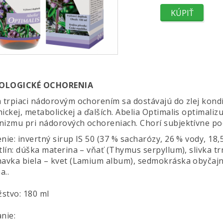
OLOGICKÉ OCHORENIA
a trpiaci nádorovým ochorením sa dostávajú do zlej kondí
ickej, metabolickej a ďalších. Abelia Optimalis optimaliz
izmu pri nádorových ochoreniach. Chorí subjektívne pociť
nie: invertný sirup IS 50 (37 % sacharózy, 26 % vody, 18,
tlín: dúška materina – vňať (Thymus serpyllum), slivka t
havka biela – kvet (Lamium album), sedmokráska obyčajná 
a..
stvo: 180 ml
nie: