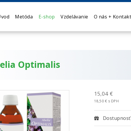
Úvod
Metóda
E-shop
Vzdelávanie
O nás + Kontak
elia Optimalis
15,04 €
18,50 € s DPH
Dostupnosť: