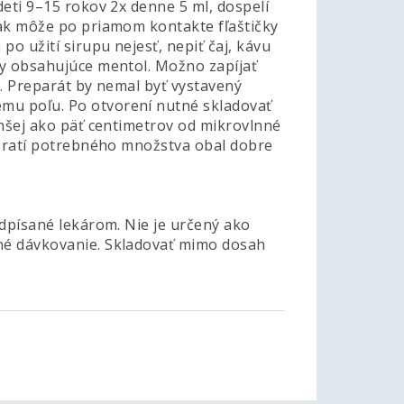
deti 9–15 rokov 2x denne 5 ml, dospelí
nak môže po priamom kontakte fľaštičky
po užití sirupu nejesť, nepiť čaj, kávu
ky obsahujúce mentol. Možno zapíjať
C. Preparát by nemal byť vystavený
mu poľu. Po otvorení nutné skladovať
enšej ako päť centimetrov od mikrovlnné
dobratí potrebného množstva obal dobre
edpísané lekárom. Nie je určený ako
ané dávkovanie. Skladovať mimo dosah