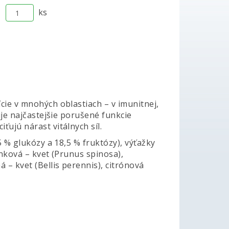
ks
cie v mnohých oblastiach – v imunitnej,
uje najčastejšie porušené funkcie
ujú nárast vitálnych síl.
5 % glukózy a 18,5 % fruktózy), výťažky
rnková – kvet (Prunus spinosa),
– kvet (Bellis perennis), citrónová