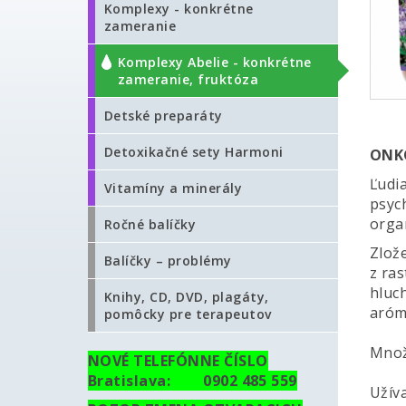
Komplexy - konkrétne
zameranie
Komplexy Abelie - konkrétne
zameranie, fruktóza
Detské preparáty
Detoxikačné sety Harmoni
ONK
Ľudi
Vitamíny a minerály
psych
organ
Ročné balíčky
Zlože
Balíčky – problémy
z ras
hluc
Knihy, CD, DVD, plagáty,
aróm
pomôcky pre terapeutov
Množ
NOVÉ TELEFÓNNE ČÍSLO
Bratislava: 0902 485 559
Užíva