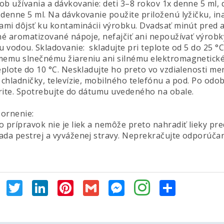
ob užívania a dávkovanie: deti 3–8 rokov 1x denne 5 ml, 
 denne 5 ml. Na dávkovanie použite priloženú lyžičku, i
ami dôjsť ku kontaminácii výrobku. Dvadsať minút pred a 
iné aromatizované nápoje, nefajčiť ani nepoužívať výrob
u vodou. Skladovanie: skladujte pri teplote od 5 do 25 °
memu slnečnému žiareniu ani silnému elektromagnetické
teplote do 10 °C. Neskladujte ho preto vo vzdialenosti m
, chladničky, televízie, mobilného telefónu a pod. Po o
rite. Spotrebujte do dátumu uvedeného na obale.
ornenie:
o prípravok nie je liek a nemôže preto nahradiť lieky pr
ada pestrej a vyváženej stravy. Neprekračujte odporúč
Facebook
Twitter
LinkedIn
Pinterest
Gmail
Messenger
Share