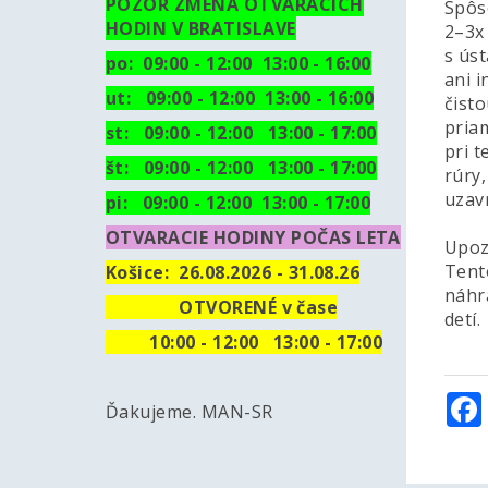
POZOR ZMENA OTVARACICH
Spôs
HODIN V BRATISLAVE
2–3x
s úst
po: 09:00 - 12:00 13:00 - 16:00
ani 
ut:
09:00 - 12:00 13:00 - 16:00
čisto
pria
st: 09:00 - 12:00 13:00 - 17:00
pri 
št: 09:00 - 12:00 13:00 - 17:00
rúry
uzav
pi: 09:00 - 12:00 13:00 - 17:00
OTVARACIE HODINY POČAS LETA
Upoz
Tent
Košice:
26.08.2026 - 31.08.26
náhr
OTVORENÉ v čase
detí.
10
:00 - 12:00 13:00 - 17:00
Ďakujeme. MAN-SR