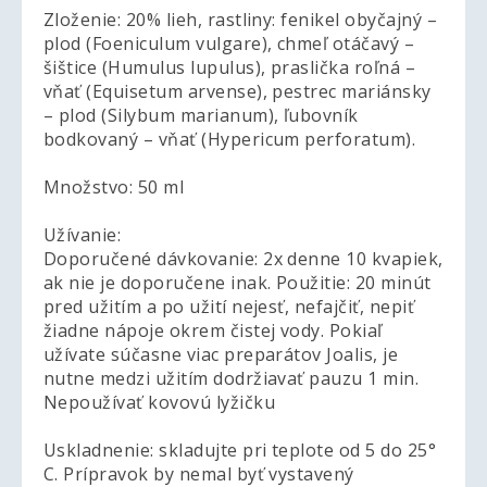
Zloženie: 20% lieh, rastliny: fenikel obyčajný –
plod (Foeniculum vulgare), chmeľ otáčavý –
šištice (Humulus lupulus), praslička roľná –
vňať (Equisetum arvense), pestrec mariánsky
– plod (Silybum marianum), ľubovník
bodkovaný – vňať (Hypericum perforatum).
Množstvo: 50 ml
Užívanie:
Doporučené dávkovanie: 2x denne 10 kvapiek,
ak nie je doporučene inak. Použitie: 20 minút
pred užitím a po užití nejesť, nefajčiť, nepiť
žiadne nápoje okrem čistej vody. Pokiaľ
užívate súčasne viac preparátov Joalis, je
nutne medzi užitím dodržiavať pauzu 1 min.
Nepoužívať kovovú lyžičku
Uskladnenie: skladujte pri teplote od 5 do 25°
C. Prípravok by nemal byť vystavený