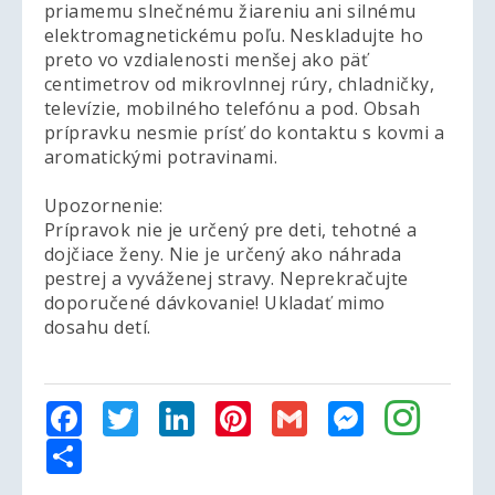
priamemu slnečnému žiareniu ani silnému
elektromagnetickému poľu. Neskladujte ho
preto vo vzdialenosti menšej ako päť
centimetrov od mikrovlnnej rúry, chladničky,
televízie, mobilného telefónu a pod. Obsah
prípravku nesmie prísť do kontaktu s kovmi a
aromatickými potravinami.
Upozornenie:
Prípravok nie je určený pre deti, tehotné a
dojčiace ženy. Nie je určený ako náhrada
pestrej a vyváženej stravy. Neprekračujte
doporučené dávkovanie! Ukladať mimo
dosahu detí.
Facebook
Twitter
LinkedIn
Pinterest
Gmail
Messenger
Share