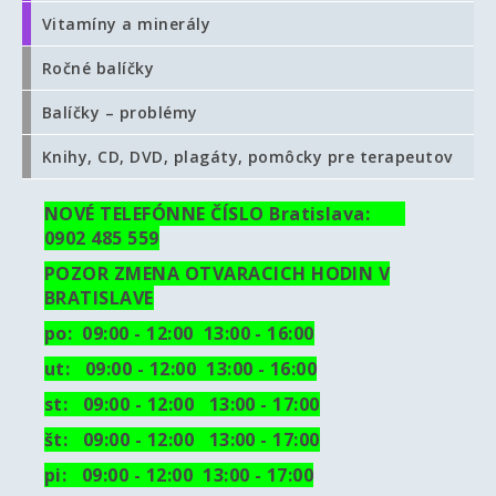
Vitamíny a minerály
Ročné balíčky
Balíčky – problémy
Knihy, CD, DVD, plagáty, pomôcky pre terapeutov
NOVÉ TELEFÓNNE ČÍSLO Bratislava:
0902 485 559
POZOR ZMENA OTVARACICH HODIN V
BRATISLAVE
po: 09:00 - 12:00 13:00 - 16:00
ut:
09:00 - 12:00 13:00 - 16:00
st: 09:00 - 12:00 13:00 - 17:00
št: 09:00 - 12:00 13:00 - 17:00
pi: 09:00 - 12:00 13:00 - 17:00