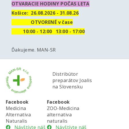
OTVARACIE HODINY POČAS LETA
Košice:
26.08.2026 - 31.08.26
OTVORENÉ v čase
10
:00 - 12:00 13:00 - 17:00
Ďakujeme. MAN-SR
Distribútor
preparátov Joalis
na Slovensku
Facebook
Facebook
Medicina
ZOO-Medicina
Alternativa
alternativa
Naturalis
naturalis
Návštívte náš
Návštívte náš