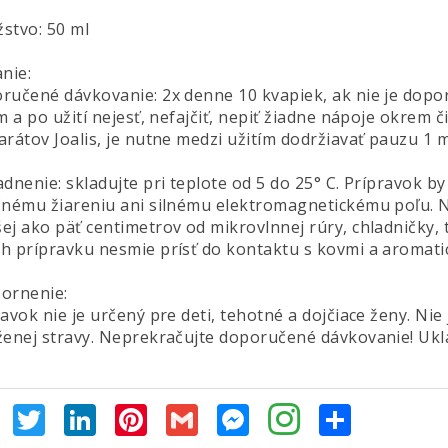
stvo: 50 ml
nie:
ručené dávkovanie: 2x denne 10 kvapiek, ak nie je dopor
m a po užití nejesť, nefajčiť, nepiť žiadne nápoje okrem č
arátov Joalis, je nutne medzi užitím dodržiavať pauzu 1 
adnenie: skladujte pri teplote od 5 do 25° C. Prípravok 
čnému žiareniu ani silnému elektromagnetickému poľu. N
ej ako päť centimetrov od mikrovlnnej rúry, chladničky, 
h prípravku nesmie prísť do kontaktu s kovmi a aromati
ornenie:
avok nie je určený pre deti, tehotné a dojčiace ženy. Ni
ženej stravy. Neprekračujte doporučené dávkovanie! Ukl
Facebook
Twitter
LinkedIn
Pinterest
Gmail
Messenger
Share