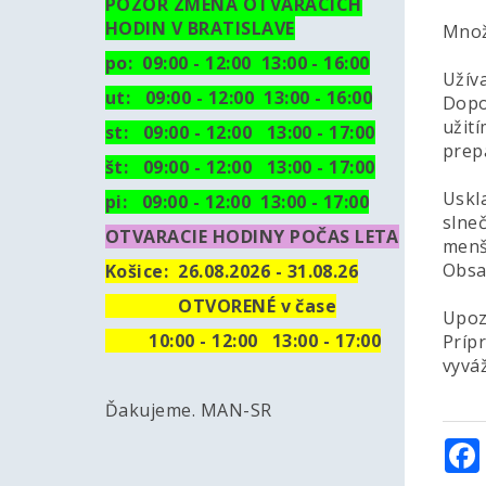
POZOR ZMENA OTVARACICH
HODIN V BRATISLAVE
Množ
po: 09:00 - 12:00 13:00 - 16:00
Užíva
ut:
09:00 - 12:00 13:00 - 16:00
Dopo
užití
st: 09:00 - 12:00 13:00 - 17:00
prep
št: 09:00 - 12:00 13:00 - 17:00
Uskl
pi: 09:00 - 12:00 13:00 - 17:00
slne
OTVARACIE HODINY POČAS LETA
menš
Obsa
Košice:
26.08.2026 - 31.08.26
OTVORENÉ v čase
Upoz
10
:00 - 12:00 13:00 - 17:00
Prípr
vyvá
Ďakujeme. MAN-SR