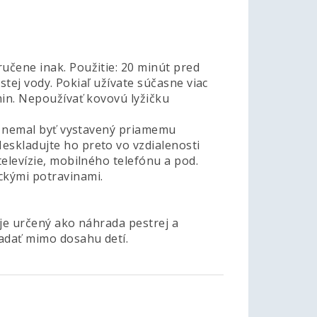
učene inak. Použitie: 20 minút pred
istej vody. Pokiaľ užívate súčasne viac
min. Nepoužívať kovovú lyžičku
by nemal byť vystavený priamemu
eskladujte ho preto vo vzdialenosti
televízie, mobilného telefónu a pod.
ckými potravinami.
e je určený ako náhrada pestrej a
adať mimo dosahu detí.