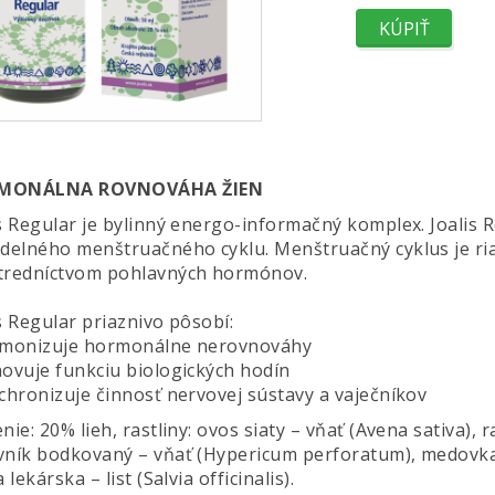
MONÁLNA ROVNOVÁHA ŽIEN
is Regular je bylinný energo-informačný komplex. Joali
idelného menštruačného cyklu. Menštruačný cyklus je r
tredníctvom pohlavných hormónov.
s Regular priaznivo pôsobí:
rmonizuje hormonálne nerovnováhy
novuje funkciu biologických hodín
nchronizuje činnosť nervovej sústavy a vaječníkov
nie: 20% lieh, rastliny: ovos siaty – vňať (Avena sativa), 
vník bodkovaný – vňať (Hypericum perforatum), medovka le
a lekárska – list (Salvia officinalis).