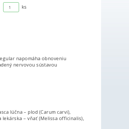
ks
s Regular napomáha obnoveniu
iadený nervovou sústavou
rasca lúčna – plod (Carum carvi),
kárska – vňať (Melissa officinalis),