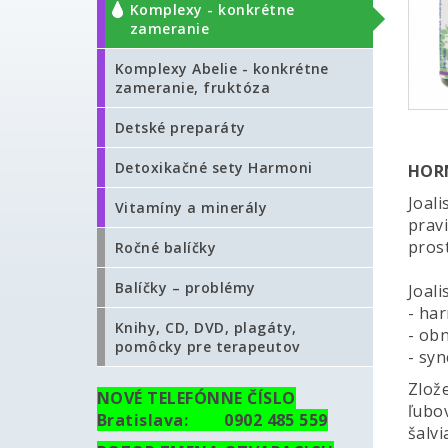
Komplexy - konkrétne
zameranie
Komplexy Abelie - konkrétne
zameranie, fruktóza
Detské preparáty
Detoxikačné sety Harmoni
HOR
Joal
Vitamíny a minerály
prav
pros
Ročné balíčky
Balíčky – problémy
Joali
- ha
Knihy, CD, DVD, plagáty,
- ob
pomôcky pre terapeutov
- sy
Zlože
NOVÉ TELEFÓNNE ČÍSLO
ľubo
Bratislava: 0902 485 559
šalvi