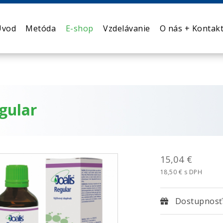
Úvod
Metóda
E-shop
Vzdelávanie
O nás + Kontak
gular
15,04 €
18,50 € s DPH
Dostupnosť: