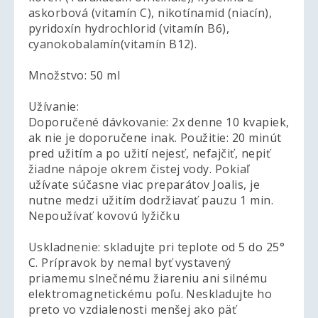
askorbová (vitamín C), nikotínamid (niacín),
pyridoxín hydrochlorid (vitamín B6),
cyanokobalamín(vitamín B12).
Množstvo: 50 ml
Užívanie:
Doporučené dávkovanie: 2x denne 10 kvapiek,
ak nie je doporučene inak. Použitie: 20 minút
pred užitím a po užití nejesť, nefajčiť, nepiť
žiadne nápoje okrem čistej vody. Pokiaľ
užívate súčasne viac preparátov Joalis, je
nutne medzi užitím dodržiavať pauzu 1 min.
Nepoužívať kovovú lyžičku
Uskladnenie: skladujte pri teplote od 5 do 25°
C. Prípravok by nemal byť vystavený
priamemu slnečnému žiareniu ani silnému
elektromagnetickému poľu. Neskladujte ho
preto vo vzdialenosti menšej ako päť