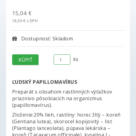
15,04 €
18,50 € s DPH
Dostupnosť: Skladom
ks
ĽUDSKÝ PAPILLOMAVÍRUS
Preparát s obsahom rastlinných výťažkov
priaznivo pôsobiacich na organizmus
(papillomavírus).
Zloženie:20% lieh, rastliny: horec žltý – koreň
(Gentiana lutea), skorocel kopijovitý – list
(Plantago lanceolata), púpava lekárska –
koreň (Taraxacum officinale), kyselina L-