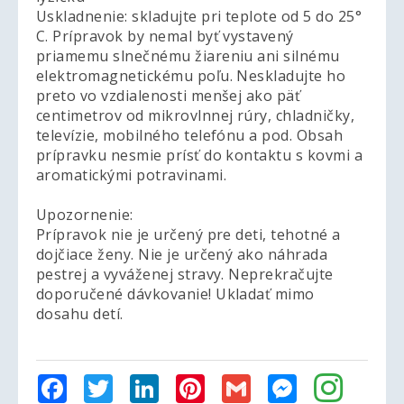
Uskladnenie: skladujte pri teplote od 5 do 25°
C. Prípravok by nemal byť vystavený
priamemu slnečnému žiareniu ani silnému
elektromagnetickému poľu. Neskladujte ho
preto vo vzdialenosti menšej ako päť
centimetrov od mikrovlnnej rúry, chladničky,
televízie, mobilného telefónu a pod. Obsah
prípravku nesmie prísť do kontaktu s kovmi a
aromatickými potravinami.
Upozornenie:
Prípravok nie je určený pre deti, tehotné a
dojčiace ženy. Nie je určený ako náhrada
pestrej a vyváženej stravy. Neprekračujte
doporučené dávkovanie! Ukladať mimo
dosahu detí.
Facebook
Twitter
LinkedIn
Pinterest
Gmail
Messenger