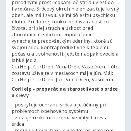
prírodnými prostriedkami očistiť a uviesť do
harmónie. Srdcový okruh nielen zaisťuje krvný
obeh, ale má i svoju veľmi dôležitú psychickú
úlohu. Pri dobrej funkcii dodáva radosť zo
života, pri zlej strach a úzkosť pred
chorobami či smrťou. Doporučenie:
vynechajte predovšetkým údeniny, ktoré sú
svojou silou kontraproduktívne k teplému
počasiu a uvoľnenosti. Jedzte naopak ovocie a
ľahké jedla.
CorHelp, CorDren, VenaDren, VasoDren. Túto
zostavu užívajte v mesiacoch máj a jún. Máj:
CorHelp, CorDren. Jún: VenaDren, VasoDren.
CorHelp - preparát na starostlivosť o srdce
a cievy
- poskytuje ochranu srdca a je účinný pri
problémoch obehového systému
- znižuje riziko ochorenia venčitých ciev a
srdca
- reguluje krvný tlak, je vhodný pri vysokom