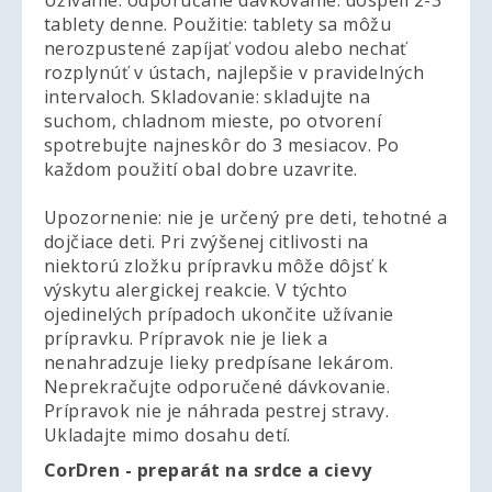
Užívanie: odporúčané dávkovanie: dospelí 2-3
tablety denne. Použitie: tablety sa môžu
nerozpustené zapíjať vodou alebo nechať
rozplynúť v ústach, najlepšie v pravidelných
intervaloch. Skladovanie: skladujte na
suchom, chladnom mieste, po otvorení
spotrebujte najneskôr do 3 mesiacov. Po
každom použití obal dobre uzavrite.
Upozornenie: nie je určený pre deti, tehotné a
dojčiace deti. Pri zvýšenej citlivosti na
niektorú zložku prípravku môže dôjsť k
výskytu alergickej reakcie. V týchto
ojedinelých prípadoch ukončite užívanie
prípravku. Prípravok nie je liek a
nenahradzuje lieky predpísane lekárom.
Neprekračujte odporučené dávkovanie.
Prípravok nie je náhrada pestrej stravy.
Ukladajte mimo dosahu detí.
CorDren - preparát na srdce a cievy