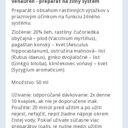
VenaDren - preparát na žilný systém
Preparát s obsahom rastlinných výťažkov s
priaznivým účinkom na funkciu žilného
systému.
Zloženie: 20% lieh, rastliny: čučoriedka
obyčajná – plod (Vaccinium myrtillus),
pagaštan konský – kvet (Aesculus
hippocastanum), ostružina malinová– list
(Rubus idaeus), ginko dvojlaločné – list
(Ginkgo biloba), klinčekovec voňavý – kvet
(Syzygium aromaticum).
Množstvo: 50 ml
Užívanie: odporúčané dávkovanie: 2x denne
10 kvapiek, ak nie je doporučene inak.
Použitie: 20 minút pred užitím a po užití
nejesť, nefajčiť, nepiť žiadne nápoje okrem
čistej vody. Pokiaľ užívate súčasne viac
preparátov Joalis, je nutne medzi užitím