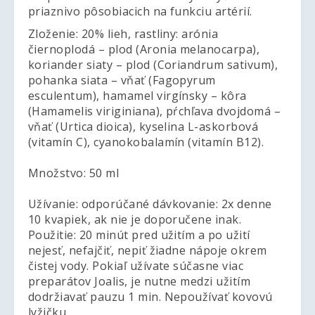
priaznivo pôsobiacich na funkciu artérií.
Zloženie: 20% lieh, rastliny: arónia
čiernoplodá – plod (Aronia melanocarpa),
koriander siaty – plod (Coriandrum sativum),
pohanka siata – vňať (Fagopyrum
esculentum), hamamel virgínsky – kôra
(Hamamelis viriginiana), pŕchľava dvojdomá –
vňať (Urtica dioica), kyselina L-askorbová
(vitamín C), cyanokobalamín (vitamín B12).
Množstvo: 50 ml
Užívanie: odporúčané dávkovanie: 2x denne
10 kvapiek, ak nie je doporučene inak.
Použitie: 20 minút pred užitím a po užití
nejesť, nefajčiť, nepiť žiadne nápoje okrem
čistej vody. Pokiaľ užívate súčasne viac
preparátov Joalis, je nutne medzi užitím
dodržiavať pauzu 1 min. Nepoužívať kovovú
lyžičku