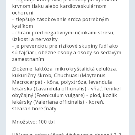
krvnom tlaku alebo kardiovaskulárnom
ochorení
- zlepšuje zásobovanie srdca potrebným
kyslíkom
- chráni pred negatívnymi účinkami stresu,
úzkosti a nervozity
- je prevenciou pre rizikové skupiny ľudí ako
sú fajčiari, obézne osoby a osoby so sedavým
zamestnaním
Zloženie: laktóza, mikrokryštalická celulóza,
kukuričný škrob, Chuchuasi (Maytenus
Macrocarpa) - kôra, polyxtróza, levanduľa
lekárska (Lavandula officinalis) - vňať, fenikel
obyčajný (Foeniculum vulgare) - plod, kozlík
lekársky (Valeriana officinalis) - koreň,
stearan horečnatý.
Množstvo: 100 tbl.