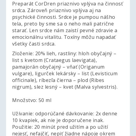
Preparát CorDren priaznivo vplýva na činnosť
srdca. Zároveň priaznivo vplýva aj na
psychické činnosti. Srdce je pumpou nášho
tela, preto by sme sa o neho mali patrične
starať. Len srdce nám zaistí pevné zdravie a
emocionálnu vitalitu. Toxíny môžu napadať
všetky časti srdca.
Zloženie: 20% lieh, rastliny: hloh obyčajný –
list s kvetom (Crataegus laevigata),
pamajorán obyčajný – vňať (Origanum
vulgare), ligurček lekársky – list (Levisticum
officinale), ríbezľa čierna – plod (Ribes
nigrum), slez lesný – kvet (Malva sylvestris).
Množstvo: 50 ml
Užívanie: odporúčané dávkovanie: 2x denne
10 kvapiek, ak nie je doporučene inak.
Použitie: 20 minút pred užitím a po užití
nejesť, nefajčiť, nepiť žiadne nápoje okrem