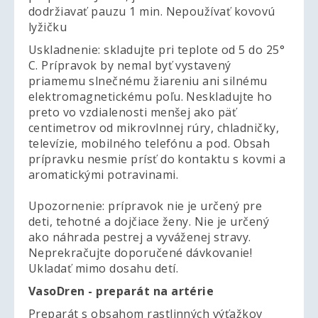
dodržiavať pauzu 1 min. Nepoužívať kovovú
lyžičku
Uskladnenie: skladujte pri teplote od 5 do 25°
C. Prípravok by nemal byť vystavený
priamemu slnečnému žiareniu ani silnému
elektromagnetickému poľu. Neskladujte ho
preto vo vzdialenosti menšej ako päť
centimetrov od mikrovlnnej rúry, chladničky,
televízie, mobilného telefónu a pod. Obsah
prípravku nesmie prísť do kontaktu s kovmi a
aromatickými potravinami.
Upozornenie: prípravok nie je určený pre
deti, tehotné a dojčiace ženy. Nie je určený
ako náhrada pestrej a vyváženej stravy.
Neprekračujte doporučené dávkovanie!
Ukladať mimo dosahu detí.
VasoDren - preparát na artérie
Preparát s obsahom rastlinných výťažkov