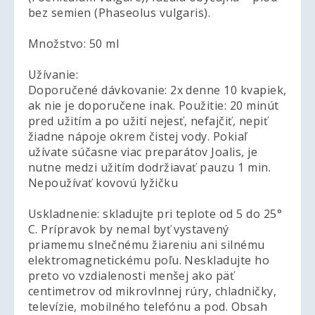
bez semien (Phaseolus vulgaris).
Množstvo: 50 ml
Užívanie:
Doporučené dávkovanie: 2x denne 10 kvapiek,
ak nie je doporučene inak. Použitie: 20 minút
pred užitím a po užití nejesť, nefajčiť, nepiť
žiadne nápoje okrem čistej vody. Pokiaľ
užívate súčasne viac preparátov Joalis, je
nutne medzi užitím dodržiavať pauzu 1 min.
Nepoužívať kovovú lyžičku
Uskladnenie: skladujte pri teplote od 5 do 25°
C. Prípravok by nemal byť vystavený
priamemu slnečnému žiareniu ani silnému
elektromagnetickému poľu. Neskladujte ho
preto vo vzdialenosti menšej ako päť
centimetrov od mikrovlnnej rúry, chladničky,
televízie, mobilného telefónu a pod. Obsah