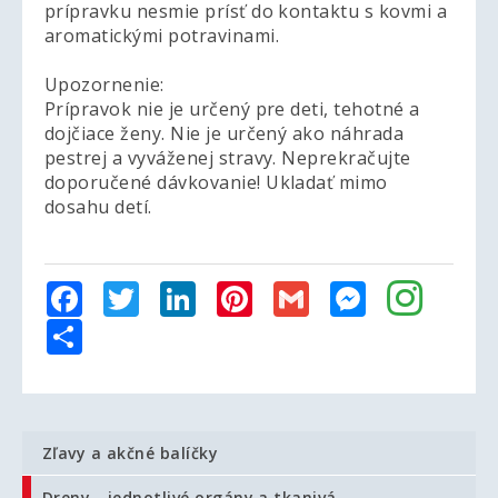
prípravku nesmie prísť do kontaktu s kovmi a
aromatickými potravinami.
Upozornenie:
Prípravok nie je určený pre deti, tehotné a
dojčiace ženy. Nie je určený ako náhrada
pestrej a vyváženej stravy. Neprekračujte
doporučené dávkovanie! Ukladať mimo
dosahu detí.
Facebook
Twitter
LinkedIn
Pinterest
Gmail
Messenger
Share
Zľavy a akčné balíčky
Dreny - jednotlivé orgány a tkanivá