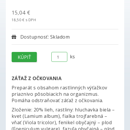
15,04 €
18,50 € s DPH
Dostupnosť: Skladom
ks
ZÁŤAŽ Z OČKOVANIA
Preparát s obsahom rastlinných výťažkov
priaznivo pôsobiacich na organizmus.
Pomáha odstraňovať záťaž z očkovania.
Zloženie: 20% lieh, rastliny: hluchavka biela –
kvet (Lamium album), fialka trojfarebná –
vňať (Viola tricolor), fenikel obyčajný – plod
(Foeniculum vulgare), fazuľa obyčajná – plod