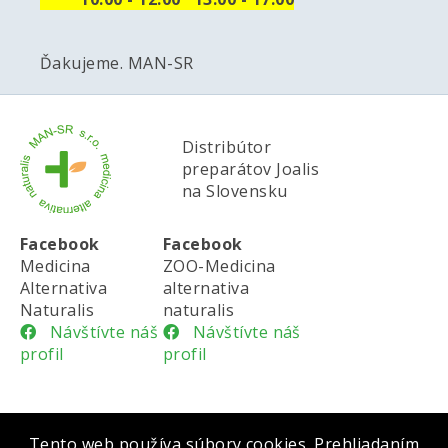
Ďakujeme. MAN-SR
Distribútor
preparátov Joalis
na Slovensku
Facebook
Facebook
Medicina
ZOO-Medicina
Alternativa
alternativa
Naturalis
naturalis
Návštívte náš
Návštívte náš
profil
profil
Tento web používa súbory cookies. Prehliadaním
Všeobecné obchodné podmienky |
Cookies |